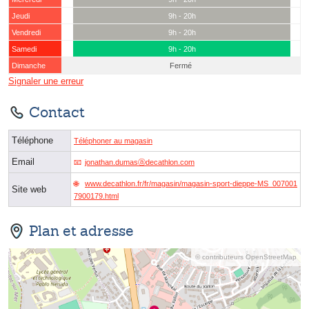
Jeudi
9h - 20h
Vendredi
9h - 20h
Samedi
9h - 20h
Dimanche
Fermé
Signaler une erreur
Contact
Téléphone
Téléphoner au magasin
Email
jonathan.dumasⓐdecathlon.com
www.decathlon.fr/fr/magasin/magasin-sport-dieppe-MS_007001
Site web
7900179.html
Plan et adresse
© contributeurs OpenStreetMap