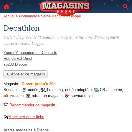
Accueil
>
Normandie
>
Seine-Maritime
>
Dieppe
Decathlon
Cette fiche présente "Decathlon", magasin situé
zone d'aménagement
concerté
, 76200 Dieppe.
Zone d'Aménagement Concerté
Rue du Val Druel
76200 Dieppe
📞 Appeler ce magasin
Magasin
-
Ouvert jusqu'à 20h
Services :
accès
PMR
(parking, entrée adaptée)
,
CB acceptée
,
livraison
,
retrait en magasin
,
service drive
Recommander ce magasin
Améliorer cette fiche
Autres magasins à Dieppe