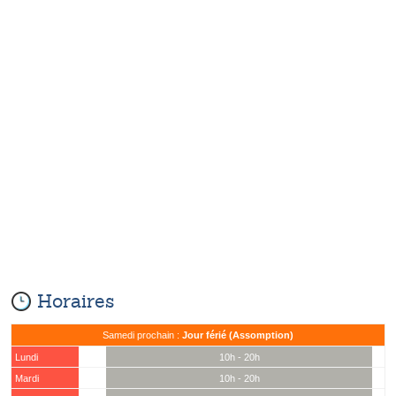
Horaires
Samedi prochain :
Jour férié (Assomption)
Lundi
10h - 20h
Mardi
10h - 20h