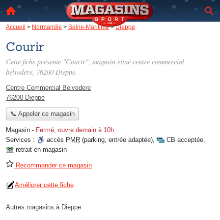
Accueil
>
Normandie
>
Seine-Maritime
>
Dieppe
Courir
Cette fiche présente "Courir", magasin situé
centre commercial
belvedere
, 76200 Dieppe.
Centre Commercial Belvedere
76200 Dieppe
📞 Appeler ce magasin
Magasin
-
Fermé, ouvre demain à 10h
Services :
accès
PMR
(parking, entrée adaptée)
,
CB acceptée
,
retrait en magasin
Recommander ce magasin
Améliorer cette fiche
Autres magasins à Dieppe