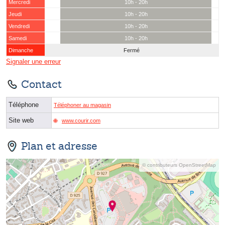
Mercredi
10h - 20h
Jeudi
10h - 20h
Vendredi
10h - 20h
Samedi
10h - 20h
Dimanche
Fermé
Signaler une erreur
Contact
Téléphone
Téléphoner au magasin
Site web
www.courir.com
Plan et adresse
© contributeurs OpenStreetMap