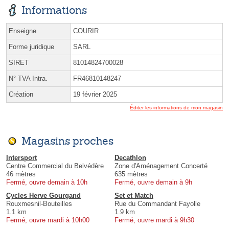
Informations
Enseigne
COURIR
Forme juridique
SARL
SIRET
81014824700028
N° TVA Intra.
FR46810148247
Création
19 février 2025
Éditer les informations de mon magasin
Magasins proches
Intersport
Decathlon
Centre Commercial du Belvédère
Zone d'Aménagement Concerté
46 mètres
635 mètres
Fermé, ouvre demain à 10h
Fermé, ouvre demain à 9h
Cycles Herve Gourgand
Set et Match
Rouxmesnil-Bouteilles
Rue du Commandant Fayolle
1.1 km
1.9 km
Fermé, ouvre mardi à 10h00
Fermé, ouvre mardi à 9h30