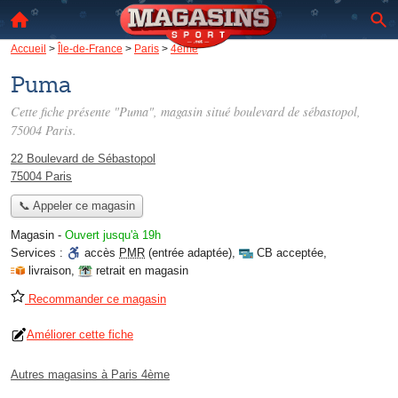
Accueil
>
Île-de-France
>
Paris
>
4ème
Puma
Cette fiche présente "Puma", magasin situé
boulevard de sébastopol
,
75004 Paris.
22 Boulevard de Sébastopol
75004 Paris
📞 Appeler ce magasin
Magasin
-
Ouvert jusqu'à 19h
Services :
accès
PMR
(entrée adaptée)
,
CB acceptée
,
livraison
,
retrait en magasin
Recommander ce magasin
Améliorer cette fiche
Autres magasins à Paris 4ème