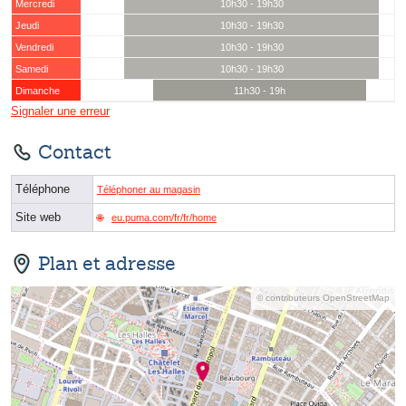
Mercredi
10h30 - 19h30
Jeudi
10h30 - 19h30
Vendredi
10h30 - 19h30
Samedi
10h30 - 19h30
Dimanche
11h30 - 19h
Signaler une erreur
Contact
Téléphone
Téléphoner au magasin
Site web
eu.puma.com/fr/fr/home
Plan et adresse
© contributeurs OpenStreetMap