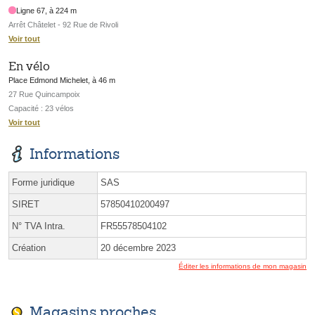
Ligne 67, à 224 m
Arrêt Châtelet - 92 Rue de Rivoli
Voir tout
En vélo
Place Edmond Michelet, à 46 m
27 Rue Quincampoix
Capacité : 23 vélos
Voir tout
Informations
Forme juridique
SAS
SIRET
57850410200497
N° TVA Intra.
FR55578504102
Création
20 décembre 2023
Éditer les informations de mon magasin
Magasins proches