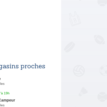
asins proches
e
les
'à 19h
 Campeur
les