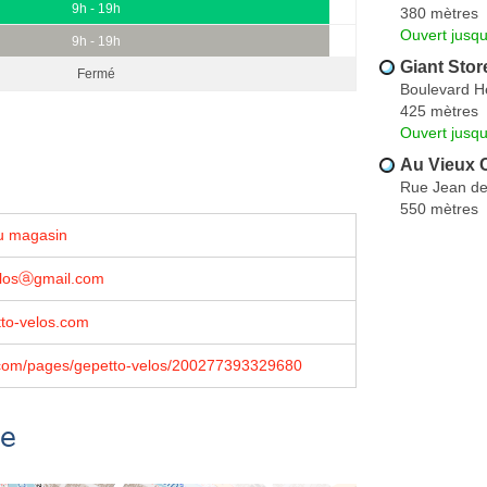
9h - 19h
380 mètres
Ouvert jusq
9h - 19h
Giant Sto
Fermé
Boulevard He
425 mètres
Ouvert jusq
Au Vieux
Rue Jean de
550 mètres
u magasin
elosⓐgmail.com
to-velos.com
com/pages/gepetto-velos/200277393329680
se