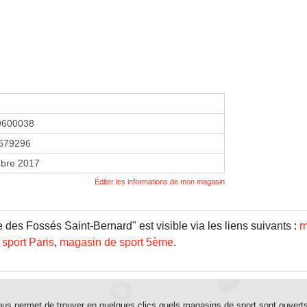
9600038
679296
bre 2017
Éditer les informations de mon magasin
des Fossés Saint-Bernard" est visible via les liens suivants :
m
sport Paris
,
magasin de sport 5ème
.
us permet de trouver en quelques clics quels magasins de sport sont ouvert