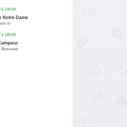
u'à 19h30
re Notre Dame
nri Iv
u'à 18h30
 Campeur
 Beauvais