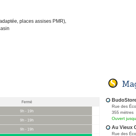
 adaptée, places assises PMR)
,
gasin
Mag
BudoStor
Fermé
Rue des Éco
9h - 19h
355 mètres
Ouvert jusqu
9h - 19h
Au Vieux
9h - 19h
Rue des Éco