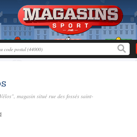
os
 Vélos", magasin situé
rue des fossés saint-
d