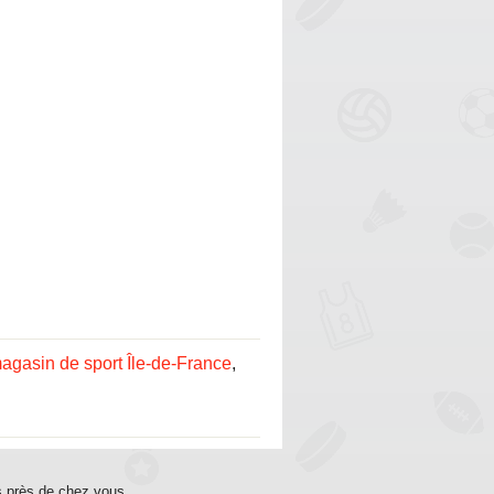
agasin de sport Île-de-France
,
s près de chez vous.