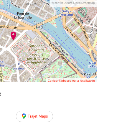
© contributeurs OpenStreetMap
Corriger l’adresse ou la localisation
d
Trajet Maps