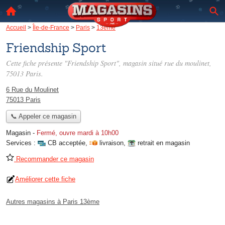
Accueil
>
Île-de-France
>
Paris
>
13ème
Friendship Sport
Cette fiche présente "Friendship Sport", magasin situé
rue du moulinet
,
75013 Paris.
6 Rue du Moulinet
75013 Paris
📞 Appeler ce magasin
Magasin
-
Fermé, ouvre mardi à 10h00
Services :
CB acceptée
,
livraison
,
retrait en magasin
Recommander ce magasin
Améliorer cette fiche
Autres magasins à Paris 13ème