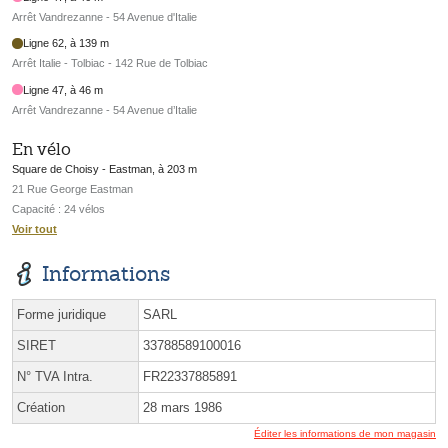
Arrêt Vandrezanne - 54 Avenue d'Italie
Ligne 62, à 139 m
Arrêt Italie - Tolbiac - 142 Rue de Tolbiac
Ligne 47, à 46 m
Arrêt Vandrezanne - 54 Avenue d’Italie
En vélo
Square de Choisy - Eastman, à 203 m
21 Rue George Eastman
Capacité : 24 vélos
Voir tout
Informations
Forme juridique
SARL
SIRET
33788589100016
N° TVA Intra.
FR22337885891
Création
28 mars 1986
Éditer les informations de mon magasin