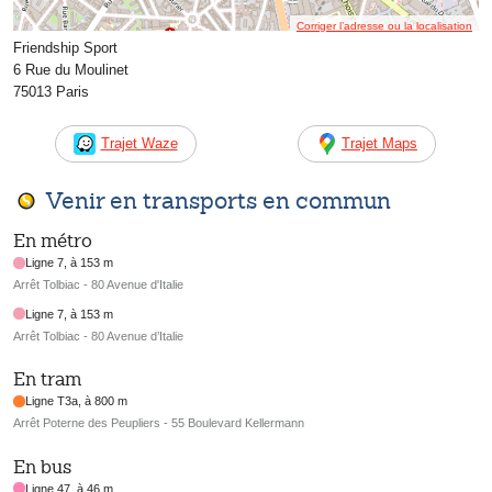
Corriger l’adresse ou la localisation
Friendship Sport
6 Rue du Moulinet
75013 Paris
Trajet Waze
Trajet Maps
Venir en transports en commun
En métro
Ligne 7, à 153 m
Arrêt Tolbiac - 80 Avenue d'Italie
Ligne 7, à 153 m
Arrêt Tolbiac - 80 Avenue d’Italie
En tram
Ligne T3a, à 800 m
Arrêt Poterne des Peupliers - 55 Boulevard Kellermann
En bus
Ligne 47, à 46 m