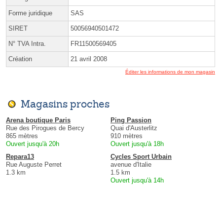
Forme juridique
SAS
SIRET
50056940501472
N° TVA Intra.
FR11500569405
Création
21 avril 2008
Éditer les informations de mon magasin
Magasins proches
Arena boutique Paris
Ping Passion
Rue des Pirogues de Bercy
Quai d'Austerlitz
865 mètres
910 mètres
Ouvert jusqu'à 20h
Ouvert jusqu'à 18h
Repara13
Cycles Sport Urbain
Rue Auguste Perret
avenue d'Italie
1.3 km
1.5 km
Ouvert jusqu'à 14h