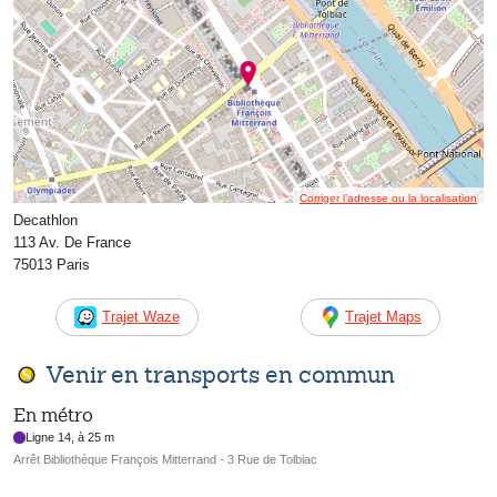
Corriger l’adresse ou la localisation
Decathlon
113 Av. De France
75013 Paris
Trajet Waze
Trajet Maps
Venir en transports en commun
En métro
Ligne 14, à 25 m
Arrêt Bibliothèque François Mitterrand - 3 Rue de Tolbiac