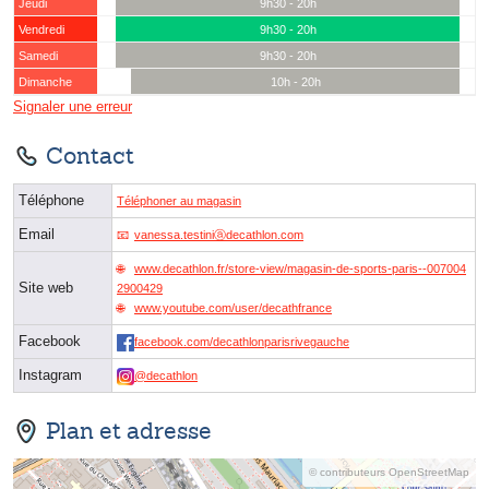
Jeudi
9h30 - 20h
Vendredi
9h30 - 20h
Samedi
9h30 - 20h
Dimanche
10h - 20h
Signaler une erreur
Contact
Téléphone
Téléphoner au magasin
Email
vanessa.testiniⓐdecathlon.com
www.decathlon.fr/store-view/magasin-de-sports-paris--007004
Site web
2900429
www.youtube.com/user/decathfrance
Facebook
facebook.com/decathlonparisrivegauche
Instagram
@decathlon
Plan et adresse
© contributeurs OpenStreetMap