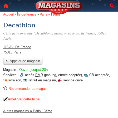
Accueil
>
Île-de-France
>
Paris
>
13ème
Decathlon
Cette fiche présente "Decathlon", magasin situé
av. de france
, 75013
Paris.
113 Av. De France
75013 Paris
📞 Appeler ce magasin
Magasin
-
Ouvert jusqu'à 20h
Services :
accès
PMR
(parking, entrée adaptée)
,
CB acceptée
,
livraison
,
retrait en magasin
,
service drive
Recommander ce magasin
Améliorer cette fiche
Autres magasins à Paris 13ème