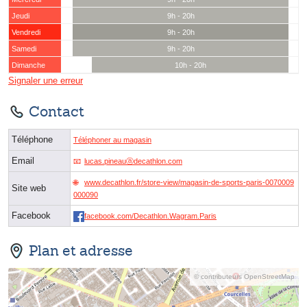
Jeudi
9h - 20h
Vendredi
9h - 20h
Samedi
9h - 20h
Dimanche
10h - 20h
Signaler une erreur
Contact
Téléphone
Téléphoner au magasin
Email
lucas.pineauⓐdecathlon.com
www.decathlon.fr/store-view/magasin-de-sports-paris-0070009
Site web
000090
Facebook
facebook.com/Decathlon.Wagram.Paris
Plan et adresse
© contributeurs OpenStreetMap