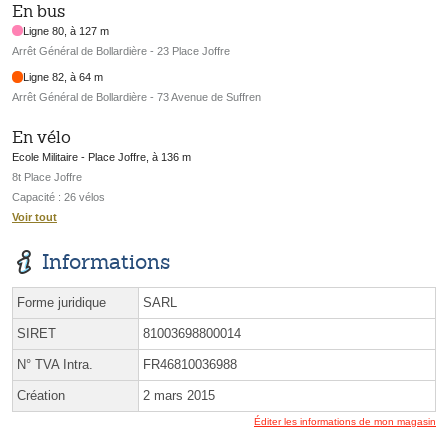
En bus
Ligne 80, à 127 m
Arrêt Général de Bollardière - 23 Place Joffre
Ligne 82, à 64 m
Arrêt Général de Bollardière - 73 Avenue de Suffren
En vélo
Ecole Militaire - Place Joffre, à 136 m
8t Place Joffre
Capacité : 26 vélos
Voir tout
Informations
Forme juridique
SARL
SIRET
81003698800014
N° TVA Intra.
FR46810036988
Création
2 mars 2015
Éditer les informations de mon magasin