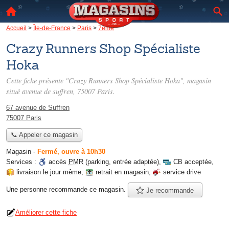
Accueil
>
Île-de-France
>
Paris
>
7ème
Crazy Runners Shop Spécialiste
Hoka
Cette fiche présente "Crazy Runners Shop Spécialiste Hoka", magasin
situé
avenue de suffren
, 75007 Paris.
67 avenue de Suffren
75007 Paris
📞 Appeler ce magasin
Magasin
-
Fermé, ouvre à 10h30
Services :
accès
PMR
(parking, entrée adaptée)
,
CB acceptée
,
livraison le jour même
,
retrait en magasin
,
service drive
Une personne
recommande
ce magasin.
Je recommande
Améliorer cette fiche