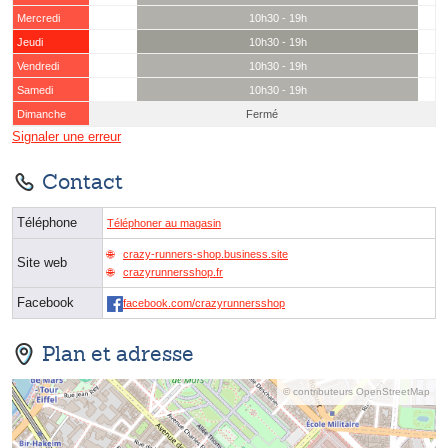
Mercredi
10h30 - 19h
Jeudi
10h30 - 19h
Vendredi
10h30 - 19h
Samedi
10h30 - 19h
Dimanche
Fermé
Signaler une erreur
Contact
Téléphone
Téléphoner au magasin
crazy-runners-shop.business.site
Site web
crazyrunnersshop.fr
Facebook
facebook.com/crazyrunnersshop
Plan et adresse
© contributeurs OpenStreetMap