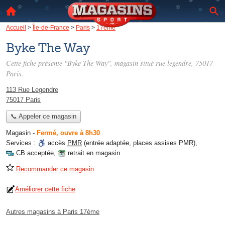
Accueil
>
Île-de-France
>
Paris
>
17ème
Byke The Way
Cette fiche présente "Byke The Way", magasin situé
rue legendre
, 75017
Paris.
113 Rue Legendre
75017 Paris
📞 Appeler ce magasin
Magasin
-
Fermé, ouvre à 8h30
Services :
accès
PMR
(entrée adaptée, places assises PMR)
,
CB acceptée
,
retrait en magasin
Recommander ce magasin
Améliorer cette fiche
Autres magasins à Paris 17ème