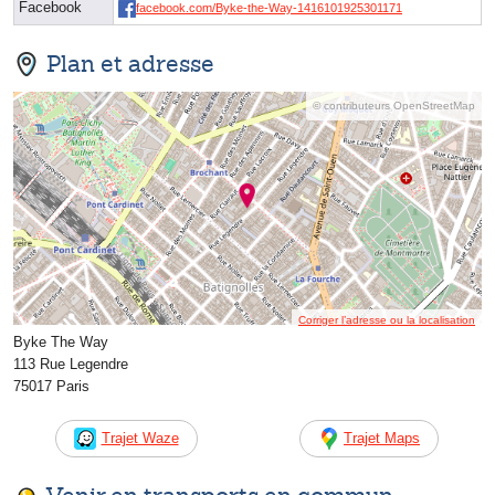
Facebook
facebook.com/Byke-the-Way-1416101925301171
Plan et adresse
© contributeurs OpenStreetMap
Corriger l’adresse ou la localisation
Byke The Way
113 Rue Legendre
75017 Paris
Trajet Waze
Trajet Maps