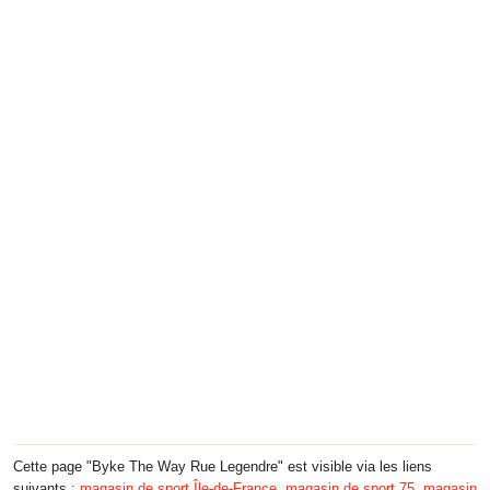
Cette page "Byke The Way Rue Legendre" est visible via les liens
suivants :
magasin de sport Île-de-France
,
magasin de sport 75
,
magasin