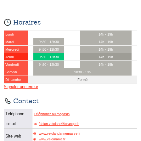
Horaires
Lundi
14h - 19h
Mardi
9h30 - 12h30
14h - 19h
Mercredi
9h30 - 12h30
14h - 19h
Jeudi
9h30 - 12h30
14h - 19h
Vendredi
9h30 - 12h30
14h - 19h
Samedi
9h30 - 19h
Dimanche
Fermé
Signaler une erreur
Contact
Téléphone
Téléphoner au magasin
Email
fabien.velolandⓐorange.fr
www.velolandannemasse.fr
Site web
www.velomania.fr