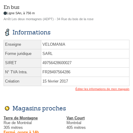
En bus
Ligne SAn, à 756 m
Arrêt Les deux montagnes (ADPT) - 34 Rue du bois de la rose
Informations
Enseigne
VELOMANIA
Forme juridique
SARL
SIRET
49756428600027
N° TVA Intra.
FR28497564286
Création
15 février 2017
Éditer les informations de mon magasin
Magasins proches
Terre de Montagne
Van Court
Rue de Montréal
Montréal
305 mètres
405 mètres
Fermé, ouvre à 14h