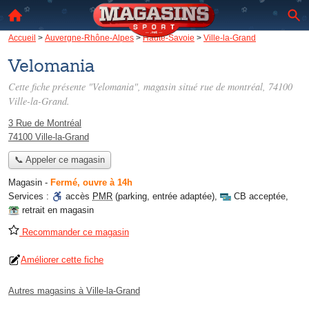
Accueil
>
Auvergne-Rhône-Alpes
>
Haute-Savoie
>
Ville-la-Grand
Velomania
Cette fiche présente "Velomania", magasin situé
rue de montréal
, 74100
Ville-la-Grand.
3 Rue de Montréal
74100 Ville-la-Grand
📞 Appeler ce magasin
Magasin
-
Fermé, ouvre à 14h
Services :
accès
PMR
(parking, entrée adaptée)
,
CB acceptée
,
retrait en magasin
Recommander ce magasin
Améliorer cette fiche
Autres magasins à Ville-la-Grand