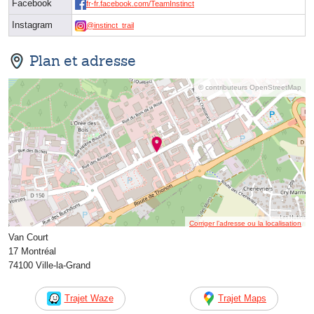
Facebook
fr-fr.facebook.com/TeamInstinct
Instagram
@instinct_trail
Plan et adresse
© contributeurs OpenStreetMap
Corriger l’adresse ou la localisation
Van Court
17 Montréal
74100 Ville-la-Grand
Trajet Waze
Trajet Maps