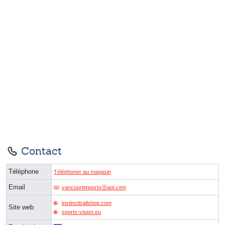
Contact
Téléphone
Téléphoner au magasin
Email
vancourtimportsⓐaol.com
instincttrailshop.com
Site web
sports-vision.eu