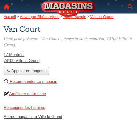
Accueil
>
Auvergne-Rhône-Alpes
>
Haute-Savoie
>
Ville-la-Grand
Van Court
Cette fiche présente "Van Court", magasin situé
montréal
, 74100 Ville-la-
Grand.
17 Montréal
74100 Ville-la-Grand
📞 Appeler ce magasin
Recommander ce magasin
Améliorer cette fiche
Renseigner les horaires
Autres magasins à Ville-la-Grand