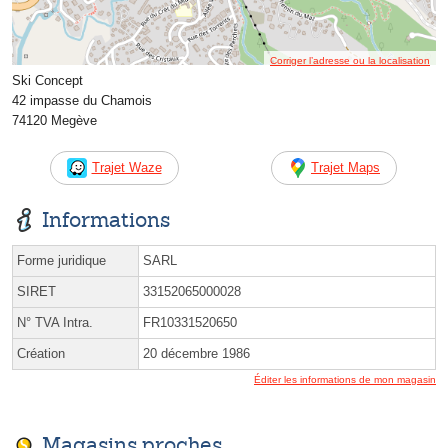
Corriger l’adresse ou la localisation
Ski Concept
42 impasse du Chamois
74120 Megève
Trajet Waze
Trajet Maps
Informations
Forme juridique
SARL
SIRET
33152065000028
N° TVA Intra.
FR10331520650
Création
20 décembre 1986
Éditer les informations de mon magasin
Magasins proches