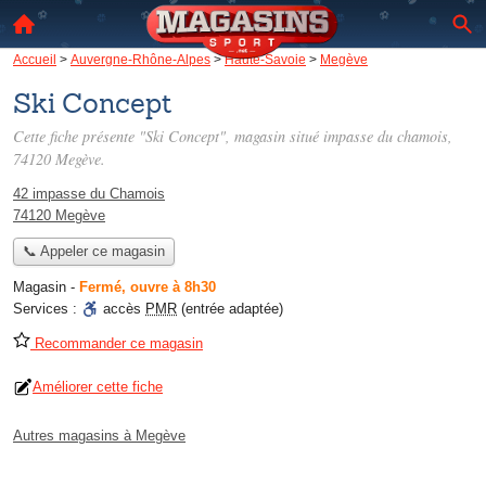
Accueil
>
Auvergne-Rhône-Alpes
>
Haute-Savoie
>
Megève
Ski Concept
Cette fiche présente "Ski Concept", magasin situé
impasse du chamois
,
74120 Megève.
42 impasse du Chamois
74120 Megève
📞 Appeler ce magasin
Magasin
-
Fermé, ouvre à 8h30
Services :
accès
PMR
(entrée adaptée)
Recommander ce magasin
Améliorer cette fiche
Autres magasins à Megève