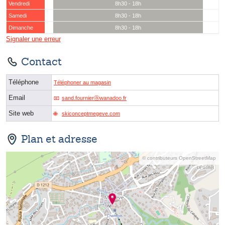
Vendredi
8h30 - 18h
Samedi
8h30 - 18h
Dimanche
8h30 - 18h
Signaler une erreur
Contact
Téléphone
Téléphoner au magasin
Email
sand.fournierⓐwanadoo.fr
Site web
skiconceptmegeve.com
Plan et adresse
© contributeurs OpenStreetMap