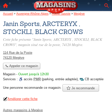
Accueil
>
Auvergne-Rhône-Alpes
>
Haute-Savoie
>
Megève
Janin Sports, ARCTERYX ,
STOCKLI, BLACK CROWS
Cette fiche présente "Janin Sports, ARCTERYX , STOCKLI, BLACK
CROWS", magasin situé
rue de la poste
, 74120 Megève.
114 Rue de la Poste
74120 Megève
📞 Appeler ce magasin
Magasin
-
Ouvert jusqu'à 12h30
Services :
accès
PMR
(parking, entrée adaptée)
,
CB acceptée
Une personne
recommande
ce magasin.
Je recommande
Améliorer cette fiche
Autres magasins à Megève