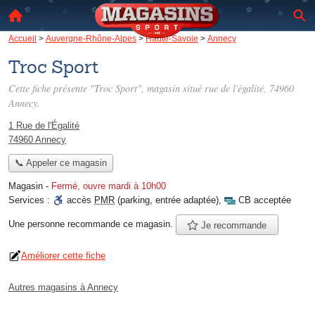
Accueil
>
Auvergne-Rhône-Alpes
>
Haute-Savoie
>
Annecy
Troc Sport
Cette fiche présente "Troc Sport", magasin situé
rue de l'égalité
, 74960
Annecy.
1 Rue de l'Égalité
74960 Annecy
📞 Appeler ce magasin
Magasin
-
Fermé, ouvre mardi à 10h00
Services :
accès
PMR
(parking, entrée adaptée)
,
CB acceptée
Une personne
recommande
ce magasin.
Je recommande
Améliorer cette fiche
Autres magasins à Annecy