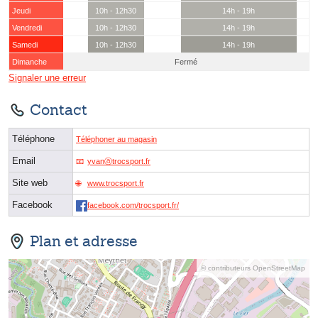
Jeudi
10h - 12h30
14h - 19h
Vendredi
10h - 12h30
14h - 19h
Samedi
10h - 12h30
14h - 19h
Dimanche
Fermé
Signaler une erreur
Contact
Téléphone
Téléphoner au magasin
Email
yvanⓐtrocsport.fr
Site web
www.trocsport.fr
Facebook
facebook.com/trocsport.fr/
Plan et adresse
© contributeurs OpenStreetMap