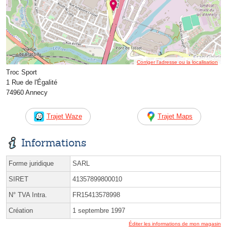
Corriger l’adresse ou la localisation
Troc Sport
1 Rue de l'Égalité
74960 Annecy
Trajet Waze
Trajet Maps
Informations
Forme juridique
SARL
SIRET
41357899800010
N° TVA Intra.
FR15413578998
Création
1 septembre 1997
Éditer les informations de mon magasin