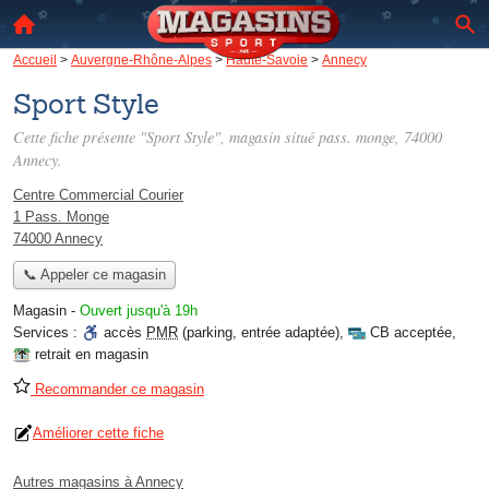
Accueil
>
Auvergne-Rhône-Alpes
>
Haute-Savoie
>
Annecy
Sport Style
Cette fiche présente "Sport Style", magasin situé
pass. monge
, 74000
Annecy.
Centre Commercial Courier
1 Pass. Monge
74000 Annecy
📞 Appeler ce magasin
Magasin
-
Ouvert jusqu'à 19h
Services :
accès
PMR
(parking, entrée adaptée)
,
CB acceptée
,
retrait en magasin
Recommander ce magasin
Améliorer cette fiche
Autres magasins à Annecy