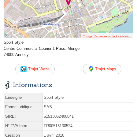
Corriger l’adresse ou la localisation
Sport Style
Centre Commercial Courier 1 Pass. Monge
74000 Annecy
Trajet Waze
Trajet Maps
Informations
Enseigne
Sport Style
Forme juridique
SAS
SIRET
51513052400041
N° TVA Intra.
FR00515130524
Création
1 avril 2010