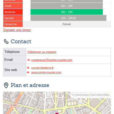
Jeudi
10h - 19h
Vendredi
10h - 19h
Samedi
10h - 19h30
Dimanche
Fermé
Signaler une erreur
Contact
Téléphone
Téléphoner au magasin
Email
contactcourⓐcentre-courier.com
courier.klepierre.fr
Site web
www.centre-courier.com
Plan et adresse
© contributeurs OpenStreetMap