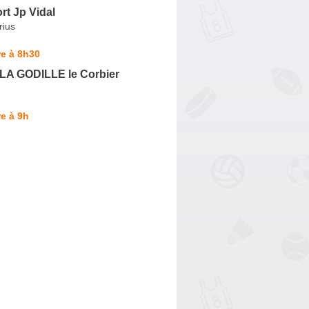
rt Jp Vidal
rius
e à 8h30
 LA GODILLE le Corbier
e à 9h