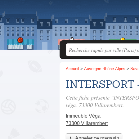
Accueil
>
Auvergne-Rhône-Alpes
>
Savo
INTERSPORT - 
Cette fiche présente "INTERSPO
véga
, 73300 Villarembert.
Immeuble Véga
73300 Villarembert
📞 Appeler ce magasin