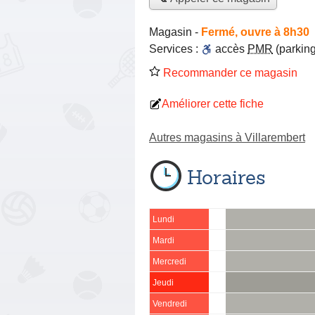
Magasin
-
Fermé, ouvre à 8h30
Services :
accès
PMR
(parking
Recommander ce magasin
Améliorer cette fiche
Autres magasins à Villarembert
Horaires
Lundi
Mardi
Mercredi
Jeudi
Vendredi