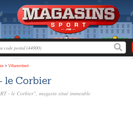
ie
>
Villarembert
le Corbier
RT - le Corbier", magasin situé
immeuble