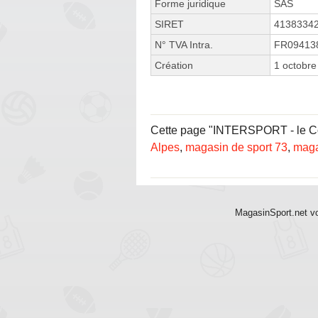
Forme juridique
SAS
SIRET
4138334
N° TVA Intra.
FR09413
Création
1 octobre
Cette page "INTERSPORT - le Corb
Alpes
,
magasin de sport 73
,
maga
MagasinSport.net vo