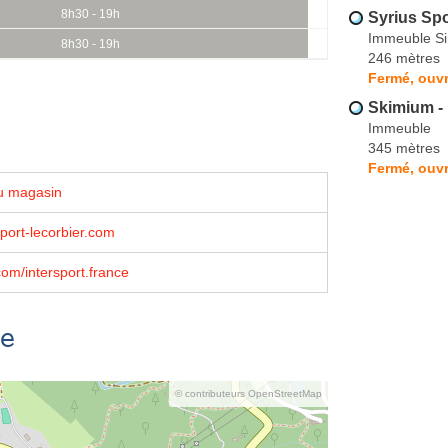
8h30 - 19h
Syrius Spo
Immeuble Si
8h30 - 19h
246 mètres
Fermé, ouvr
Skimium -
Immeuble
345 mètres
Fermé, ouvr
u magasin
port-lecorbier.com
om/intersport.france
se
© contributeurs OpenStreetMap