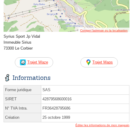
Corriger l’adresse ou la localisation
Syrius Sport Jp Vidal
Immeuble Sirius
73300 Le Corbier
Trajet Waze
Trajet Maps
Informations
Forme juridique
SAS
SIRET
42879568600016
N° TVA Intra.
FR36428795686
Création
25 octobre 1999
Éditer les informations de mon magasin