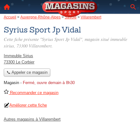
Accueil
>
Auvergne-Rhône-Alpes
>
Savoie
>
Villarembert
Syrius Sport Jp Vidal
Cette fiche présente "Syrius Sport Jp Vidal", magasin situé
immeuble
sirius
, 73300 Villarembert.
Immeuble Sirius
73300 Le Corbier
📞 Appeler ce magasin
Magasin
-
Fermé, ouvre demain à 8h30
Recommander ce magasin
Améliorer cette fiche
Autres magasins à Villarembert