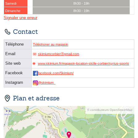
Samedi
8h30 - 19h
Dimanche
8h30 - 19h
Signaler une erreur
Contact
Téléphone
Téléphoner au magasin
Email
skimiumcorbierⓐgmail.com
Site web
www.skimium.fr/magasin-location-ski/le-corbier/syrius-sports
Facebook
facebook.com/Skimium/
Instagram
@skimium_
Plan et adresse
© contributeurs OpenStreetMap