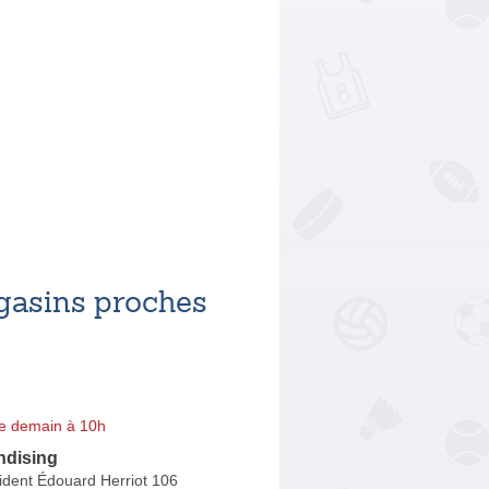
asins proches
e demain à 10h
ndising
ident Édouard Herriot 106