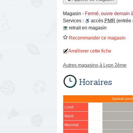
Magasin
-
Fermé, ouvre demain 
Services :
accès
PMR
(entrée
retrait en magasin
Recommander ce magasin
Améliorer cette fiche
Autres magasins à Lyon 2ème
Horaires
Samedi proch
Lundi
Mardi
Mercredi