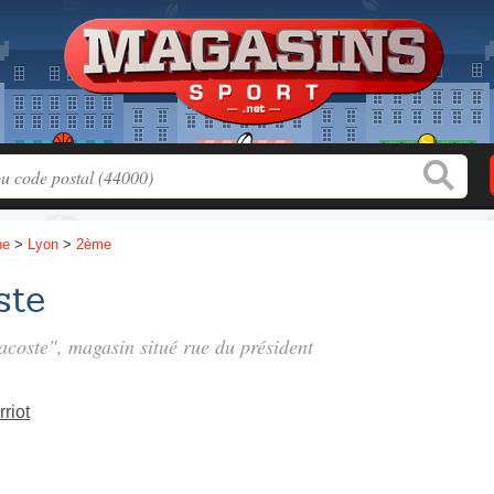
ne
>
Lyon
>
2ème
ste
Lacoste", magasin situé
rue du président
riot