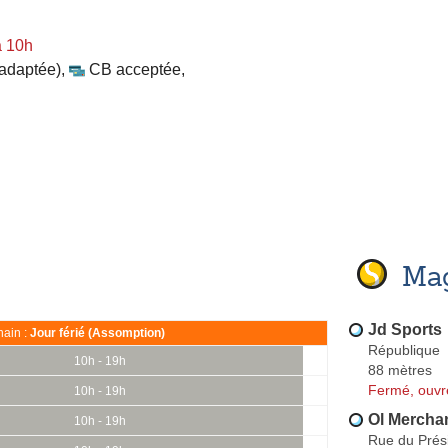
à 10h
 adaptée)
,
CB acceptée
,
Mag
Jd Sports
ain :
Jour férié (Assomption)
République
10h - 19h
88 mètres
Fermé, ouvr
10h - 19h
Ol Mercha
10h - 19h
Rue du Prés