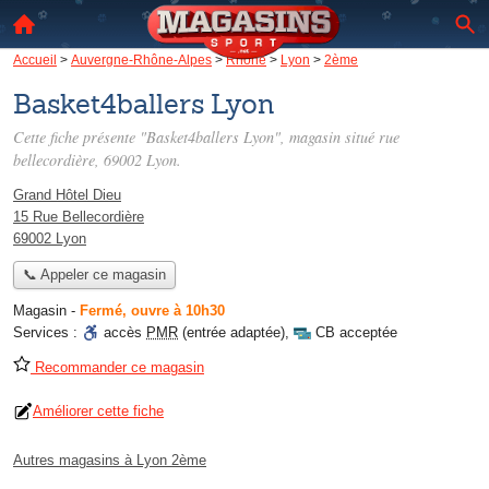
Accueil
>
Auvergne-Rhône-Alpes
>
Rhône
>
Lyon
>
2ème
Basket4ballers Lyon
Cette fiche présente "Basket4ballers Lyon", magasin situé
rue
bellecordière
, 69002 Lyon.
Grand Hôtel Dieu
15 Rue Bellecordière
69002 Lyon
📞 Appeler ce magasin
Magasin
-
Fermé, ouvre à 10h30
Services :
accès
PMR
(entrée adaptée)
,
CB acceptée
Recommander ce magasin
Améliorer cette fiche
Autres magasins à Lyon 2ème