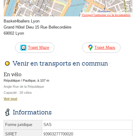
Corriger l’adresse ou la localisation
Basket4ballers Lyon
Grand Hôtel Dieu 15 Rue Bellecordière
69002 Lyon
Trajet Waze
Trajet Maps
Venir en transports en commun
En vélo
République / Paufique, à 107 m
Angle Rue de la République
Capacité : 28 vélos
Voir tout
Informations
Forme juridique
SAS
SIRET
93903277700020