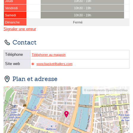
Jeudi
10h30 - 19h
Vendredi
10h30 - 19h
Samedi
10h30 - 19h
Dimanche
Fermé
Signaler une erreur
Contact
Téléphone
Téléphoner au magasin
Site web
www.basket4ballers.com
Plan et adresse
© contributeurs OpenStreetMap