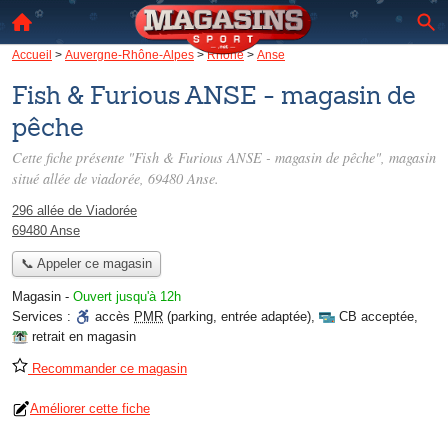
Accueil
>
Auvergne-Rhône-Alpes
>
Rhône
>
Anse
Fish & Furious ANSE - magasin de
pêche
Cette fiche présente "Fish & Furious ANSE - magasin de pêche", magasin
situé
allée de viadorée
, 69480 Anse.
296 allée de Viadorée
69480 Anse
📞 Appeler ce magasin
Magasin
-
Ouvert jusqu'à 12h
Services :
accès
PMR
(parking, entrée adaptée)
,
CB acceptée
,
retrait en magasin
Recommander ce magasin
Améliorer cette fiche