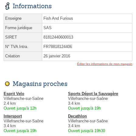
Informations
Enseigne
Fish And Furious
Forme juridique
SAS
SIRET
81812440600013
N° TVA Intra.
FR78818124406
Création
26 janvier 2016
Éditer les informations de mon magasin
Magasins proches
Esprit Velo
Sports Dépot la Sauvagère
Villefranche-sur-Saône
Villefranche-sur-Saône
2.4 km
3.4 km
Ouvert jusqu'à 12h
Ouvert jusqu'à 19h
Intersport
Decathlon
Villefranche-sur-Saône
Villefranche-sur-Saône
3.4 km
3.4 km
Ouvert jusqu'à 19h
Ouvert jusqu'à 19h30