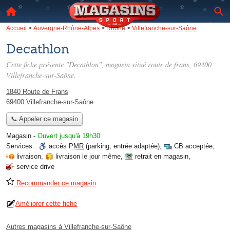
Accueil
>
Auvergne-Rhône-Alpes
>
Rhône
>
Villefranche-sur-Saône
Decathlon
Cette fiche présente "Decathlon", magasin situé
route de frans
, 69400
Villefranche-sur-Saône.
1840 Route de Frans
69400 Villefranche-sur-Saône
📞 Appeler ce magasin
Magasin
-
Ouvert jusqu'à 19h30
Services :
accès
PMR
(parking, entrée adaptée)
,
CB acceptée
,
livraison
,
livraison le jour même
,
retrait en magasin
,
service drive
Recommander ce magasin
Améliorer cette fiche
Autres magasins à Villefranche-sur-Saône