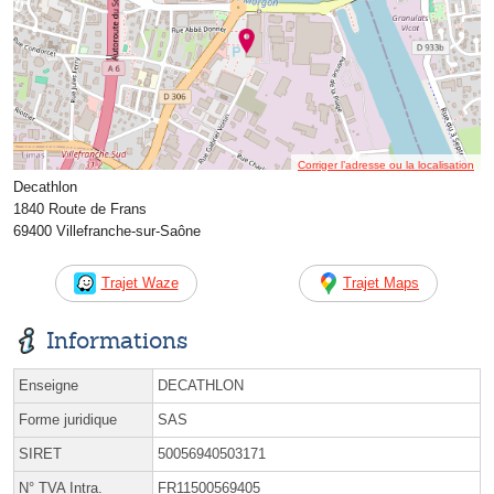
Corriger l’adresse ou la localisation
Decathlon
1840 Route de Frans
69400 Villefranche-sur-Saône
Trajet Waze
Trajet Maps
Informations
Enseigne
DECATHLON
Forme juridique
SAS
SIRET
50056940503171
N° TVA Intra.
FR11500569405