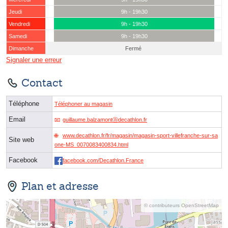
Jeudi
9h - 19h30
Vendredi
9h - 19h30
Samedi
9h - 19h30
Dimanche
Fermé
Signaler une erreur
Contact
Téléphone
Téléphoner au magasin
Email
guillaume.balzamontⓐdecathlon.fr
www.decathlon.fr/fr/magasin/magasin-sport-villefranche-sur-sa
Site web
one-MS_0070083400834.html
Facebook
facebook.com/Decathlon.France
Plan et adresse
© contributeurs OpenStreetMap