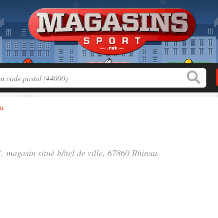
au
", magasin situé
hôtel de ville
, 67860 Rhinau.