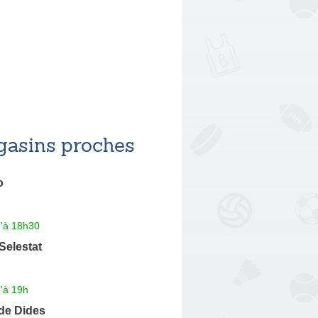
asins proches
o
u'à 18h30
 Selestat
'à 19h
de Dides