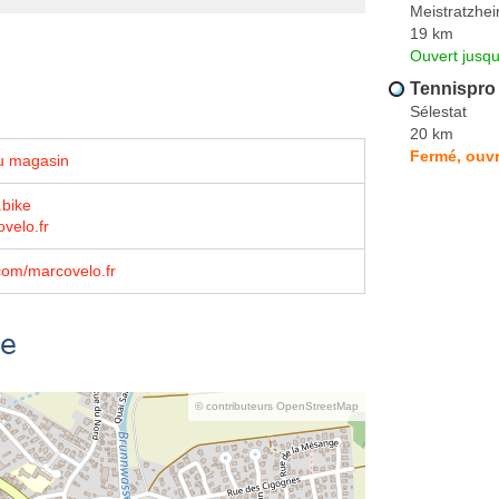
Meistratzhe
19 km
Ouvert jusqu
Tennispro 
Sélestat
20 km
Fermé, ouvr
u magasin
.bike
velo.fr
com/marcovelo.fr
se
© contributeurs OpenStreetMap