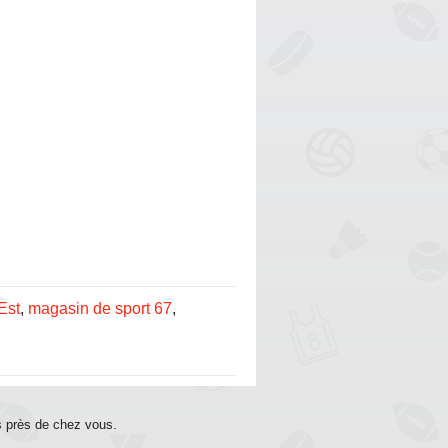
Est
,
magasin de sport 67
,
s près de chez vous.