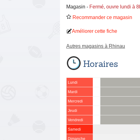
Magasin
-
Fermé, ouvre lundi à 
Recommander ce magasin
Améliorer cette fiche
Autres magasins à Rhinau
Horaires
Lundi
Mardi
Mercredi
Jeudi
Vendredi
Samedi
Dimanche