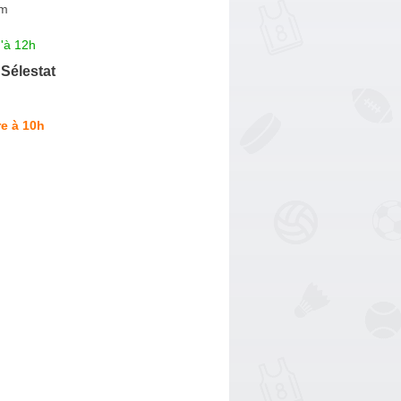
im
'à 12h
Sélestat
e à 10h