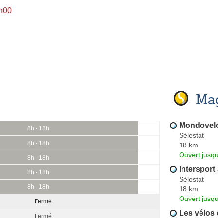
8h00
Mag
Mondovel
8h - 18h
Sélestat
8h - 18h
18 km
Ouvert jusq
8h - 18h
Intersport
8h - 18h
Sélestat
8h - 18h
18 km
Ouvert jusqu
Fermé
Les vélos 
Fermé