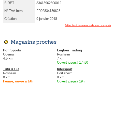
SIRET
83413962800012
N° TVA Intra.
FR92834139628
Création
9 janvier 2018
Éditer les informations de mon magasin
Magasins proches
Hoff Sports
Luijben Trading
Obernai
Rosheim
4.5 km
7 km
Ouvert jusqu'à 17h30
Tutu & Cie
Intersport
Rosheim
Dorlisheim
8 km
9 km
Fermé, ouvre à 14h
Ouvert jusqu'à 19h