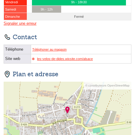
Vendredi
9h - 18h30
Samedi
9h - 12h
Dimanche
Fermé
Signaler une erreur
Contact
Téléphone
Téléphoner au magasin
Site web
les-velos-de-dides.wixsite.com/alsace
Plan et adresse
© contributeurs OpenStreetMap