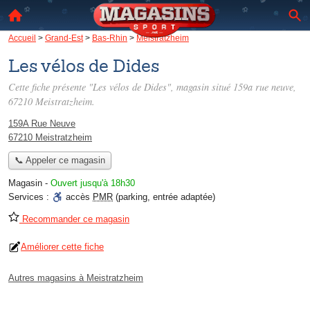
Accueil
>
Grand-Est
>
Bas-Rhin
>
Meistratzheim
Les vélos de Dides
Cette fiche présente "Les vélos de Dides", magasin situé
159a rue neuve
,
67210 Meistratzheim.
159A Rue Neuve
67210 Meistratzheim
📞 Appeler ce magasin
Magasin
-
Ouvert jusqu'à 18h30
Services :
accès
PMR
(parking, entrée adaptée)
Recommander ce magasin
Améliorer cette fiche
Autres magasins à Meistratzheim