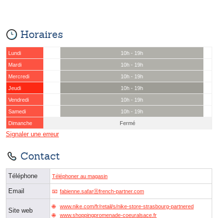
Horaires
Lundi
10h - 19h
Mardi
10h - 19h
Mercredi
10h - 19h
Jeudi
10h - 19h
Vendredi
10h - 19h
Samedi
10h - 19h
Dimanche
Fermé
Signaler une erreur
Contact
Téléphone
Téléphoner au magasin
Email
fabienne.safarⓐfrench-partner.com
www.nike.com/fr/retail/s/nike-store-strasbourg-partnered
Site web
www.shoppingpromenade-coeuralsace.fr