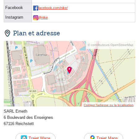
Facebook
facebook.com/nike/
Instagram
@nike
Plan et adresse
© contributeurs OpenStreetMap
Corriger l’adresse ou la localisation
SARL Emeth
6 Boulevard des Enseignes
67116 Reichstett
Trajet Waze
Trajet Maps