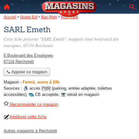
Accueil
>
Grand-Est
>
Bas-Rhin
>
Reichstett
SARL Emeth
Cette fiche présente "SARL Emeth", magasin situé
boulevard des
enseignes
, 67116 Reichstett.
6 Boulevard des Enseignes
67116 Reichstett
📞 Appeler ce magasin
Magasin
-
Fermé, ouvre à 10h
Services :
accès
PMR
(parking, entrée adaptée, toilettes
accessibles)
,
CB acceptée
,
retrait en magasin
Recommander ce magasin
Améliorer cette fiche
Autres magasins à Reichstett