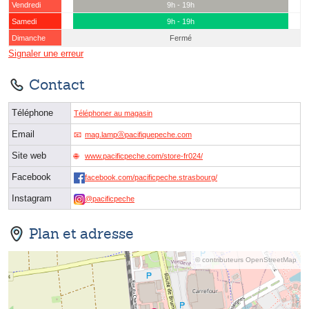
Vendredi
9h - 19h
Samedi
9h - 19h
Dimanche
Fermé
Signaler une erreur
Contact
Téléphone
Téléphoner au magasin
Email
mag.lampⓐpacifiquepeche.com
Site web
www.pacificpeche.com/store-fr024/
Facebook
facebook.com/pacificpeche.strasbourg/
Instagram
@pacificpeche
Plan et adresse
© contributeurs OpenStreetMap