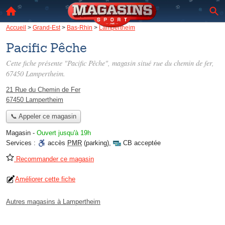
Accueil
>
Grand-Est
>
Bas-Rhin
>
Lampertheim
Pacific Pêche
Cette fiche présente "Pacific Pêche", magasin situé
rue du chemin de fer
,
67450 Lampertheim.
21 Rue du Chemin de Fer
67450 Lampertheim
📞 Appeler ce magasin
Magasin
-
Ouvert jusqu'à 19h
Services :
accès
PMR
(parking)
,
CB acceptée
Recommander ce magasin
Améliorer cette fiche
Autres magasins à Lampertheim