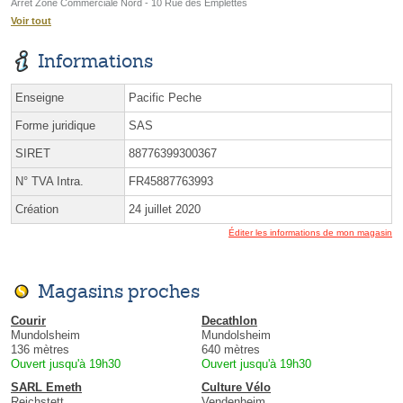
Arrêt Zone Commerciale Nord - 10 Rue des Emplettes
Voir tout
Informations
Enseigne
Pacific Peche
Forme juridique
SAS
SIRET
88776399300367
N° TVA Intra.
FR45887763993
Création
24 juillet 2020
Éditer les informations de mon magasin
Magasins proches
Courir
Decathlon
Mundolsheim
Mundolsheim
136 mètres
640 mètres
Ouvert jusqu'à 19h30
Ouvert jusqu'à 19h30
SARL Emeth
Culture Vélo
Reichstett
Vendenheim