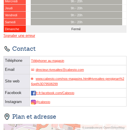
Mercredi
9h - 20h
Jeudi
9h - 20h
Vendredi
9h - 20h
Samedi
9h - 20h
Dimanche
Fermé
Signaler une erreur
Contact
Téléphone
Téléphoner au magasin
Email
directeur.rivesaltesⓐcabesto.com
www.cabesto.com/nos-magasins.html#rivesaltes-perpignan%2
Site web
6opi%3D79508299
Facebook
fr-fr.facebook.com/Cabesto
Instagram
@cabesto
Plan et adresse
© contributeurs OpenStreetMap