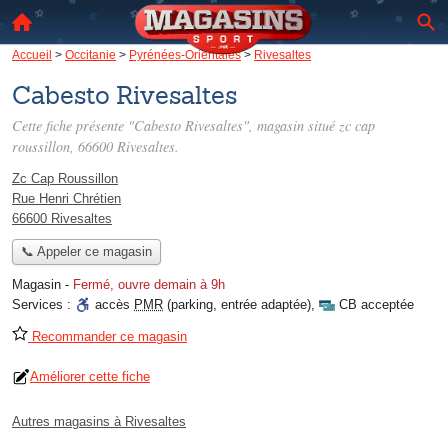
Accueil
>
Occitanie
>
Pyrénées-Orientales
>
Rivesaltes
Cabesto Rivesaltes
Cette fiche présente "Cabesto Rivesaltes", magasin situé
zc cap
roussillon
, 66600 Rivesaltes.
Zc Cap Roussillon
Rue Henri Chrétien
66600 Rivesaltes
📞 Appeler ce magasin
Magasin
-
Fermé, ouvre demain à 9h
Services :
accès
PMR
(parking, entrée adaptée)
,
CB acceptée
Recommander ce magasin
Améliorer cette fiche
Autres magasins à Rivesaltes