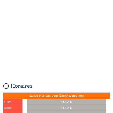
Horaires
Samedi prochain :
Jour férié (Assomption)
Lundi
9h - 20h
Mardi
9h - 20h