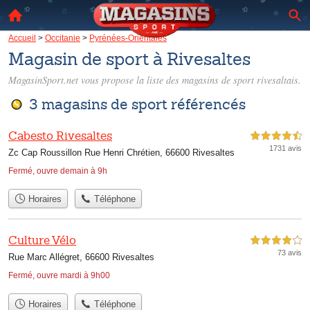
Accueil
>
Occitanie
>
Pyrénées-Orientales
Magasin de sport à Rivesaltes
MagasinSport.net vous propose la liste des
magasins de sport rivesaltais
.
3 magasins de sport référencés
Cabesto Rivesaltes
4,5 étoiles sur 5
1731 avis
Zc Cap Roussillon Rue Henri Chrétien, 66600 Rivesaltes
Fermé, ouvre demain à 9h
Horaires
Téléphone
Culture Vélo
4,0 étoiles sur 5
73 avis
Rue Marc Allégret, 66600 Rivesaltes
Fermé, ouvre mardi à 9h00
Horaires
Téléphone