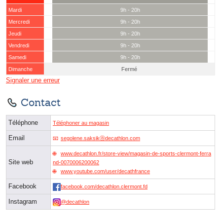
Mardi
9h - 20h
Mercredi
9h - 20h
Jeudi
9h - 20h
Vendredi
9h - 20h
Samedi
9h - 20h
Dimanche
Fermé
Signaler une erreur
Contact
Téléphone
Téléphoner au magasin
Email
segolene.saksikⓐdecathlon.com
www.decathlon.fr/store-view/magasin-de-sports-clermont-ferra
Site web
nd-0070006200062
www.youtube.com/user/decathfrance
Facebook
facebook.com/decathlon.clermont.fd
Instagram
@decathlon