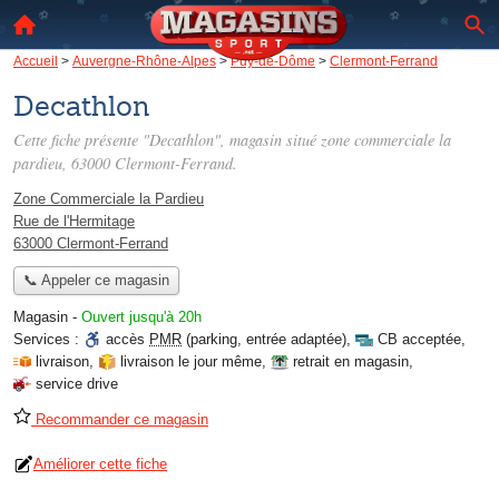
Accueil
>
Auvergne-Rhône-Alpes
>
Puy-de-Dôme
>
Clermont-Ferrand
Decathlon
Cette fiche présente "Decathlon", magasin situé
zone commerciale la
pardieu
, 63000 Clermont-Ferrand.
Zone Commerciale la Pardieu
Rue de l'Hermitage
63000 Clermont-Ferrand
📞 Appeler ce magasin
Magasin
-
Ouvert jusqu'à 20h
Services :
accès
PMR
(parking, entrée adaptée)
,
CB acceptée
,
livraison
,
livraison le jour même
,
retrait en magasin
,
service drive
Recommander ce magasin
Améliorer cette fiche