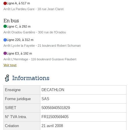
Ligne A, à 517 m
Arrêt La Pardieu Gare - 18 rue Jean Claret
En bus
Ligne C, à 292 m
Arrêt Oradou Gantière - 300 rue de l'Oradou
Ligne 220, à 312 m
Arrêt Lycée la Fayette - 21 boulevard Robert Schuman
Ligne E3, à 192 m
Arrêt L'Hermitage - 116 boulevard Gustave Flaubert
Voir tout
Informations
Enseigne
DECATHLON
Forme juridique
SAS
SIRET
50056940501829
N° TVA Intra.
FR11500569405
Création
21 avril 2008