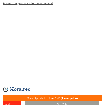
Autres magasins à Clermont-Ferrand
Horaires
Samedi prochain :
Jour férié (Assomption)
Lundi
9h - 20h