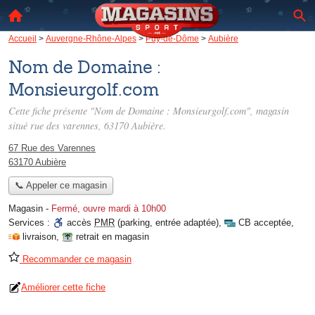
Accueil
>
Auvergne-Rhône-Alpes
>
Puy-de-Dôme
>
Aubière
Nom de Domaine :
Monsieurgolf.com
Cette fiche présente "Nom de Domaine : Monsieurgolf.com", magasin
situé
rue des varennes
, 63170 Aubière.
67 Rue des Varennes
63170 Aubière
📞 Appeler ce magasin
Magasin
-
Fermé, ouvre mardi à 10h00
Services :
accès
PMR
(parking, entrée adaptée)
,
CB acceptée
,
livraison
,
retrait en magasin
Recommander ce magasin
Améliorer cette fiche