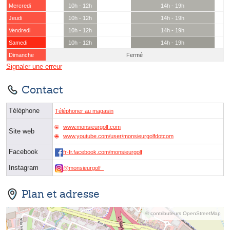
Mercredi
10h - 12h
14h - 19h
Jeudi
10h - 12h
14h - 19h
Vendredi
10h - 12h
14h - 19h
Samedi
10h - 12h
14h - 19h
Dimanche
Fermé
Signaler une erreur
Contact
Téléphone
Téléphoner au magasin
www.monsieurgolf.com
Site web
www.youtube.com/user/monsieurgolfdotcom
Facebook
fr-fr.facebook.com/monsieurgolf
Instagram
@monsieurgolf_
Plan et adresse
© contributeurs OpenStreetMap