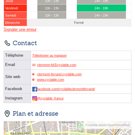
Jeudi
10h - 13h
14h - 19h
Vendredi
10h - 13h
14h - 19h
Samedi
10h - 13h
14h - 19h
Dimanche
Fermé
Signaler une erreur
Contact
Téléphone
Téléphoner au magasin
Email
clermont-fdⓐcyclable.com
clermont-ferrand.cyclable.com
Site web
www.cyclable.com
Facebook
facebook.com/cyclableclermontferrand/
Instagram
@cyclable_france
Plan et adresse
© contributeurs OpenStreetMap