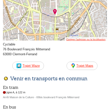
Corriger l’adresse ou la localisation
Cyclable
76 Boulevard François Mitterrand
63000 Clermont-Ferrand
Trajet Waze
Trajet Maps
Venir en transports en commun
En tram
Ligne A, à 122 m
Arrêt Maison de la Culture - 69bis boulevard François Mitterrand
En bus