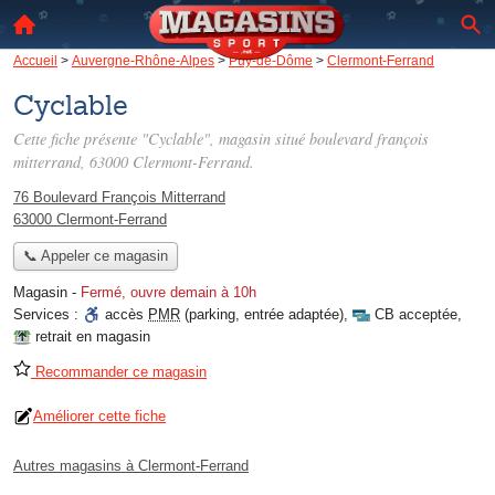
Accueil
>
Auvergne-Rhône-Alpes
>
Puy-de-Dôme
>
Clermont-Ferrand
Cyclable
Cette fiche présente "Cyclable", magasin situé
boulevard françois
mitterrand
, 63000 Clermont-Ferrand.
76 Boulevard François Mitterrand
63000 Clermont-Ferrand
📞 Appeler ce magasin
Magasin
-
Fermé, ouvre demain à 10h
Services :
accès
PMR
(parking, entrée adaptée)
,
CB acceptée
,
retrait en magasin
Recommander ce magasin
Améliorer cette fiche
Autres magasins à Clermont-Ferrand