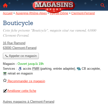
Accueil
>
Auvergne-Rhône-Alpes
>
Puy-de-Dôme
>
Clermont-Ferrand
Bouticycle
Cette fiche présente "Bouticycle", magasin situé
rue ramond
, 63000
Clermont-Ferrand.
16 Rue Ramond
63000 Clermont-Ferrand
📞 Appeler ce magasin
Magasin
-
Ouvert jusqu'à 19h
Services :
accès
PMR
(parking, entrée adaptée)
,
CB acceptée
,
retrait en magasin
Recommander ce magasin
Améliorer cette fiche
Autres magasins à Clermont-Ferrand