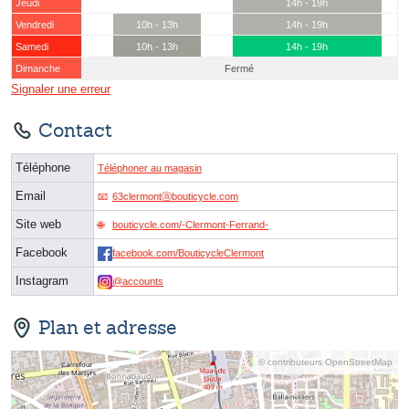
Jeudi
14h - 19h
Vendredi
10h - 13h
14h - 19h
Samedi
10h - 13h
14h - 19h
Dimanche
Fermé
Signaler une erreur
Contact
Téléphone
Téléphoner au magasin
Email
63clermontⓐbouticycle.com
Site web
bouticycle.com/-Clermont-Ferrand-
Facebook
facebook.com/BouticycleClermont
Instagram
@accounts
Plan et adresse
© contributeurs OpenStreetMap