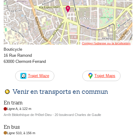
Corriger l’adresse ou la localisation
Bouticycle
16 Rue Ramond
63000 Clermont-Ferrand
Trajet Waze
Trajet Maps
Venir en transports en commun
En tram
Ligne A, à 122 m
Arrêt Bibliothèque de l'Hôtel-Dieu - 20 boulevard Charles de Gaulle
En bus
Ligne S10, à 156 m