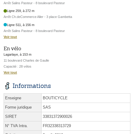
Arrêt Salins Pasteur - 8 boulevard Pasteur
Ligne 259, à 272 m
Arrêt Ch.deCommerce Aller - 3 place Gambetta
Ligne S11, à 156 m
Arrêt Salins Pasteur - 8 boulevard Pasteur
Voir tout
En vélo
Lagarlaye, à 153 m
11 boulevard Charles de Gaulle
Capacité : 28 vélos
Voir tout
Informations
Enseigne
BOUTICYCLE
Forme juridique
SAS
SIRET
33831372900026
N° TVA Intra.
FR32338313729