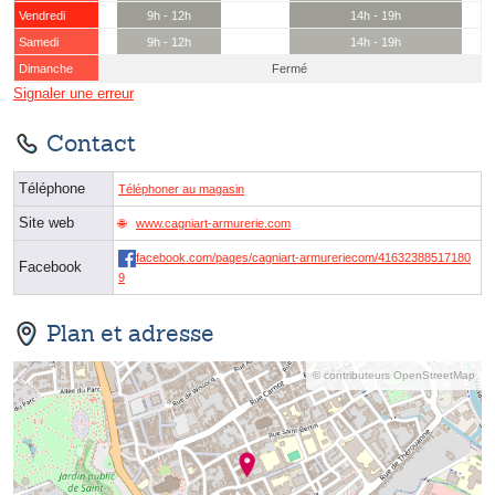
Vendredi
9h - 12h
14h - 19h
Samedi
9h - 12h
14h - 19h
Dimanche
Fermé
Signaler une erreur
Contact
Téléphone
Téléphoner au magasin
Site web
www.cagniart-armurerie.com
facebook.com/pages/cagniart-armureriecom/41632388517180
Facebook
9
Plan et adresse
© contributeurs OpenStreetMap