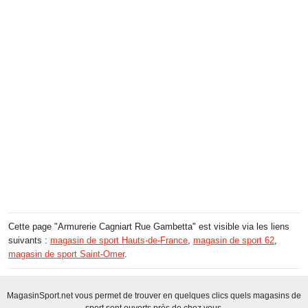
Cette page "Armurerie Cagniart Rue Gambetta" est visible via les liens
suivants :
magasin de sport Hauts-de-France
,
magasin de sport 62
,
magasin de sport Saint-Omer
.
MagasinSport.net vous permet de trouver en quelques clics quels magasins de
sport sont ouverts près de chez vous.