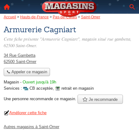
Accueil
>
Hauts-de-France
>
Pas-de-Calais
>
Saint-Omer
Armurerie Cagniart
Cette fiche présente "Armurerie Cagniart", magasin situé
rue gambetta
,
62500 Saint-Omer.
34 Rue Gambetta
62500 Saint-Omer
📞 Appeler ce magasin
Magasin
-
Ouvert jusqu'à 19h
Services :
CB acceptée
,
retrait en magasin
Une personne
recommande
ce magasin.
Je recommande
Améliorer cette fiche
Autres magasins à Saint-Omer