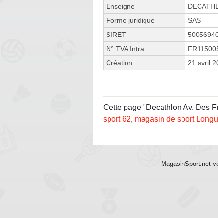
Enseigne
DECATH
Forme juridique
SAS
SIRET
5005694
N° TVA Intra.
FR11500
Création
21 avril 
Cette page "Decathlon Av. Des Fra
sport 62
,
magasin de sport Long
MagasinSport.net vo