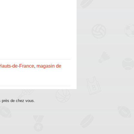
Hauts-de-France
,
magasin de
s près de chez vous.