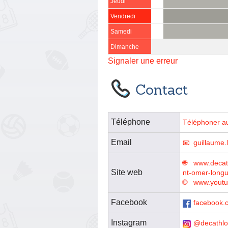
Jeudi
Vendredi
Samedi
Dimanche
Signaler une erreur
Contact
Téléphone
Téléphoner a
Email
guillaume
www.decath
Site web
nt-omer-lon
www.youtu
Facebook
facebook.
Instagram
@decathl