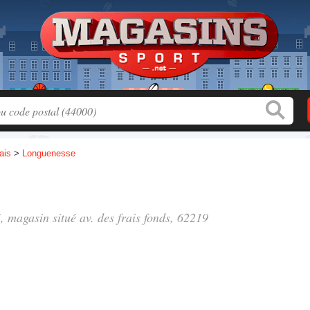
ais
>
Longuenesse
", magasin situé
av. des frais fonds
, 62219