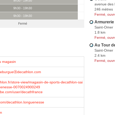
9h30 - 19h30
avenue des 
9h30 - 19h30
246 mètres
Fermé, ouvr
9h30 - 19h30
Armurerie
Fermé
Saint-Omer
1.8 km
Fermé, ouvr
Au Tour d
Saint-Omer
2.4 km
Fermé, ouvr
u magasin
.leburgueⓐdecathlon.com
lon.fr/store-view/magasin-de-sports-decathlon-sai
guenesse-0070024900249
be.com/user/decathfrance
com/decathlon.longuenesse
on