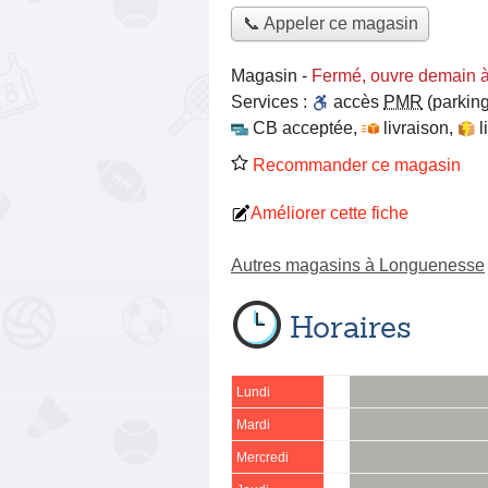
📞 Appeler ce magasin
Magasin
-
Fermé, ouvre demain 
Services :
accès
PMR
(parking
CB acceptée
,
livraison
,
l
Recommander ce magasin
Améliorer cette fiche
Autres magasins à Longuenesse
Horaires
Lundi
Mardi
Mercredi