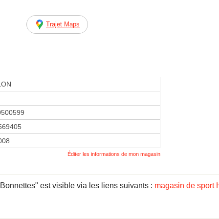
Trajet Maps
LON
0500599
569405
2008
Éditer les informations de mon magasin
nnettes" est visible via les liens suivants :
magasin de sport 