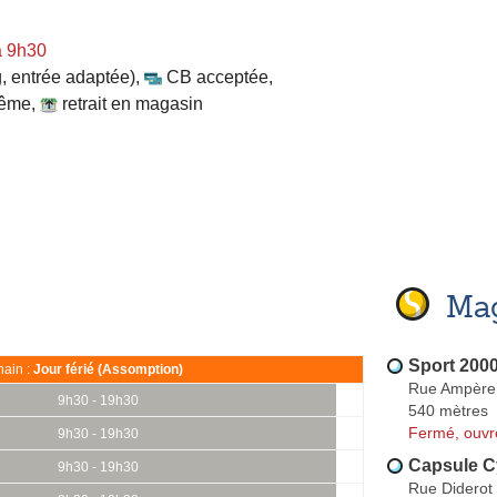
à 9h30
, entrée adaptée)
,
CB acceptée
,
même
,
retrait en magasin
Mag
Sport 200
ain :
Jour férié (Assomption)
Rue Ampère
9h30 - 19h30
540 mètres
Fermé, ouvr
9h30 - 19h30
Capsule C
9h30 - 19h30
Rue Diderot