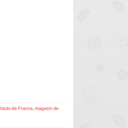
Hauts-de-France
,
magasin de