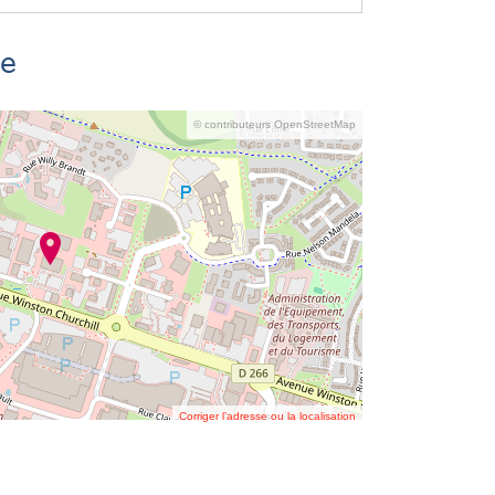
se
© contributeurs OpenStreetMap
Corriger l’adresse ou la localisation