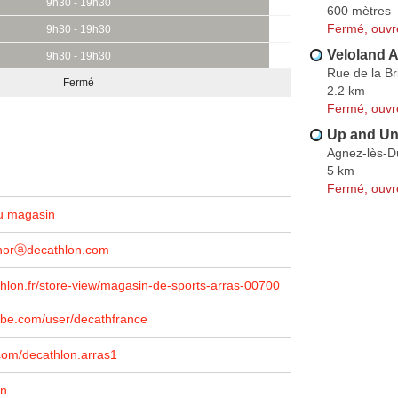
9h30 - 19h30
600 mètres
Fermé, ouvr
9h30 - 19h30
Veloland A
9h30 - 19h30
Rue de la Br
Fermé
2.2 km
Fermé, ouvr
Up and Un
Agnez-lès-D
5 km
Fermé, ouvr
u magasin
.horⓐdecathlon.com
lon.fr/store-view/magasin-de-sports-arras-00700
be.com/user/decathfrance
com/decathlon.arras1
on