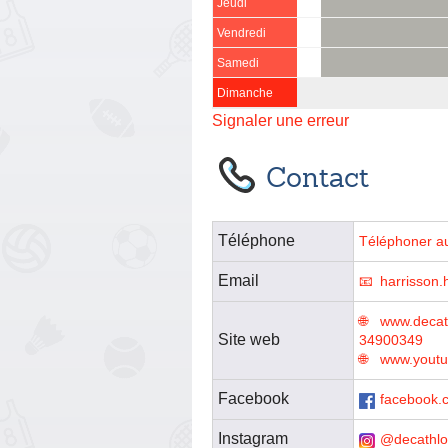
Jeudi
Vendredi
Samedi
Dimanche
Signaler une erreur
Contact
Téléphone
Téléphoner a
Email
harrisson
www.decath
Site web
34900349
www.youtu
Facebook
facebook.
Instagram
@decathl