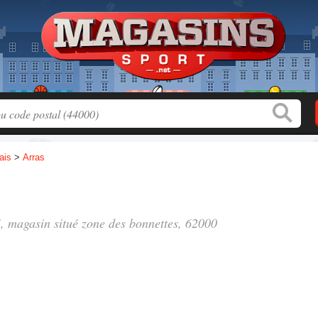
ais
>
Arras
", magasin situé
zone des bonnettes
, 62000