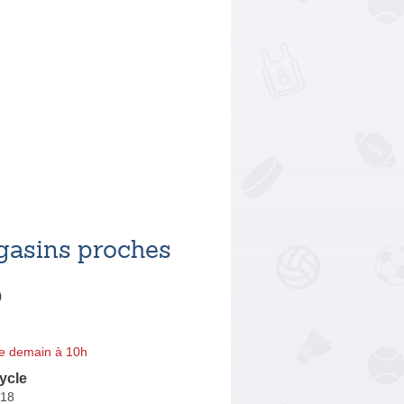
asins proches
0
e demain à 10h
ycle
 18