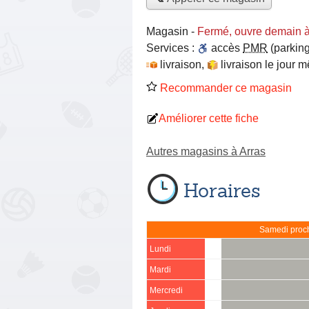
Magasin
-
Fermé, ouvre demain 
Services :
accès
PMR
(parking
livraison
,
livraison le jour 
Recommander ce magasin
Améliorer cette fiche
Autres magasins à Arras
Horaires
Samedi proch
Lundi
Mardi
Mercredi