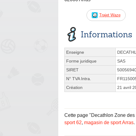
Trajet Waze
Informations
Enseigne
DECATH
Forme juridique
SAS
SIRET
5005694
N° TVA Intra.
FR11500
Création
21 avril 
Cette page "Decathlon Zone des Bo
sport 62
,
magasin de sport Arras
.