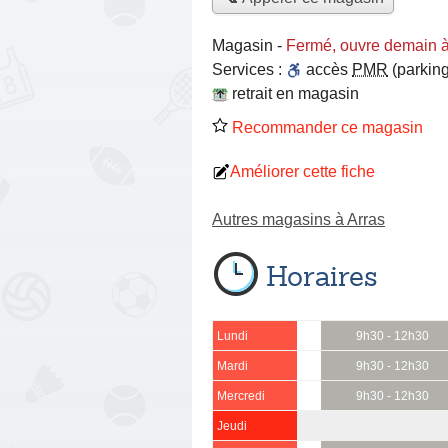
Magasin
-
Fermé, ouvre demain 
Services :
accès
PMR
(parking
retrait en magasin
Recommander ce magasin
Améliorer cette fiche
Autres magasins à Arras
Horaires
Lundi
9h30 - 12h30
Mardi
9h30 - 12h30
Mercredi
9h30 - 12h30
Jeudi