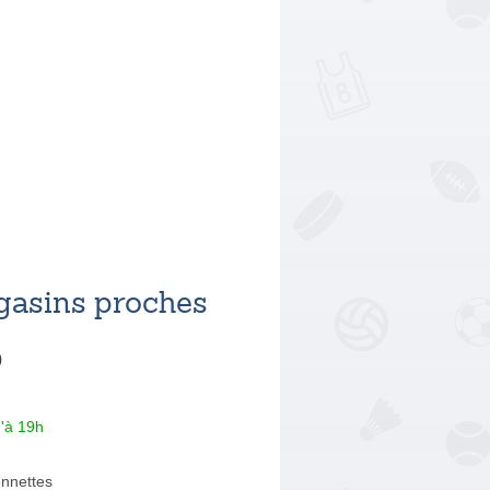
asins proches
0
'à 19h
nnettes