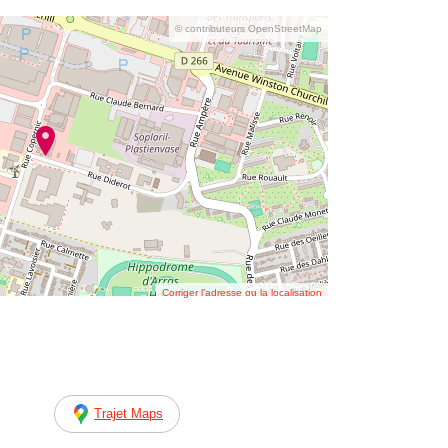
© contributeurs OpenStreetMap
Corriger l’adresse ou la localisation
Trajet Maps