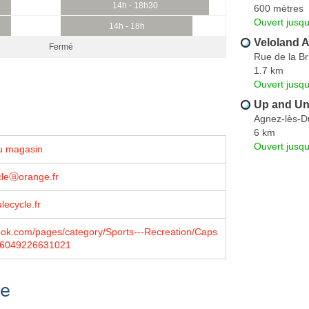
14h - 18h30
600 mètres
Ouvert jusq
14h - 18h
Veloland A
Fermé
Rue de la Br
1.7 km
Ouvert jusq
Up and Un
Agnez-lès-D
6 km
Ouvert jusqu
u magasin
cleⓐorange.fr
ecycle.fr
book.com/pages/category/Sports---Recreation/Caps
36049226631021
se