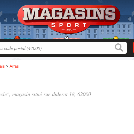
ais
>
Arras
ycle", magasin situé
rue diderot 18
, 62000