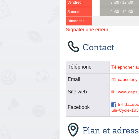
Vendredi
9h30 - 12h30
Samedi
9h30 - 12h30
Dimanche
Signaler une erreur
Contact
Téléphone
Téléphoner a
Email
capsulecy
Site web
www.capsul
fr-fr.face
Facebook
ule-Cycle-19
Plan et adres