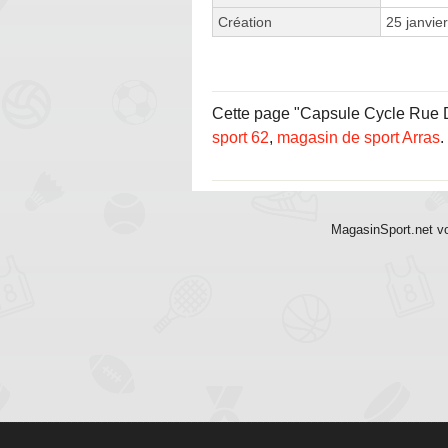
Création
25 janvie
Cette page "Capsule Cycle Rue Did
sport 62
,
magasin de sport Arras
.
MagasinSport.net vo