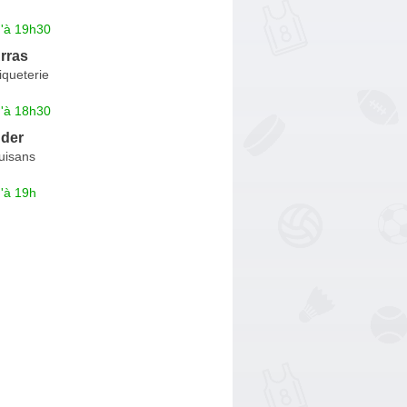
u'à 19h30
rras
iqueterie
u'à 18h30
der
uisans
'à 19h