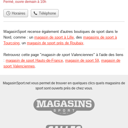
Fermé, ouvre demain à 10h
Horaires
Téléphone
MagasinSport recense également d'autres boutiques de sport dans le
Nord, comme : un
magasin de sport à Lille
, des
magasins de sport à
Tourcoing
, un
magasin de sport près de Roubaix
.
Retrouvez cette page "
magasin de sport Valenciennes
" à l'aide des liens
:
magasin de sport Hauts-de-France
,
magasin de sport 59
,
magasin de
sport Valenciennes
.
MagasinSport.net vous permet de trouver en quelques clics quels magasins de
sport sont ouverts près de chez vous.