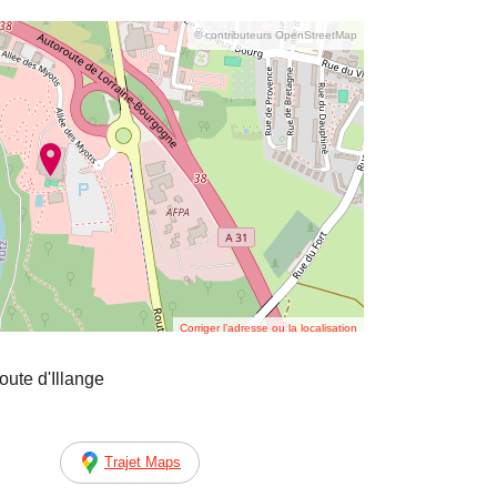
© contributeurs OpenStreetMap
Corriger l’adresse ou la localisation
te d'Illange
Trajet Maps