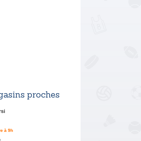
asins proches
si
e à 9h
o