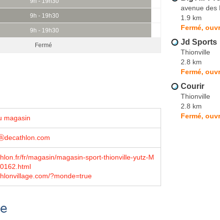
9h - 19h30
avenue des 
9h - 19h30
1.9 km
Fermé, ouvr
9h - 19h30
Jd Sports
Fermé
Thionville
2.8 km
Fermé, ouvr
Courir
Thionville
2.8 km
Fermé, ouvr
u magasin
hⓐdecathlon.com
lon.fr/fr/magasin/magasin-sport-thionville-yutz-M
0162.html
hlonvillage.com/?monde=true
se