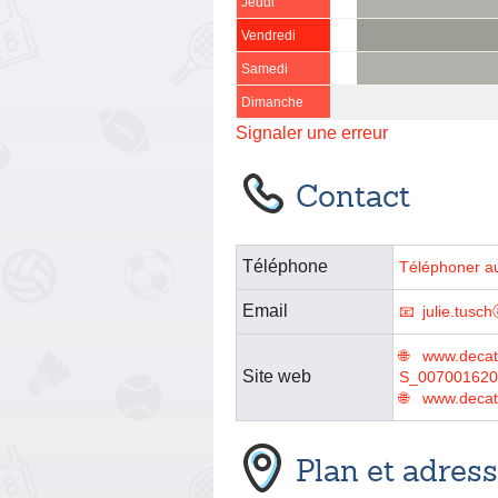
Jeudi
Vendredi
Samedi
Dimanche
Signaler une erreur
Contact
Téléphone
Téléphoner a
Email
julie.tusc
www.decath
Site web
S_007001620
www.decat
Plan et adres