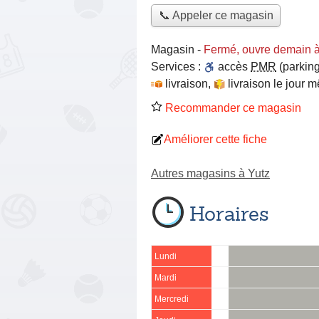
📞 Appeler ce magasin
Magasin
-
Fermé, ouvre demain 
Services :
accès
PMR
(parking
livraison
,
livraison le jour 
Recommander ce magasin
Améliorer cette fiche
Autres magasins à Yutz
Horaires
Lundi
Mardi
Mercredi