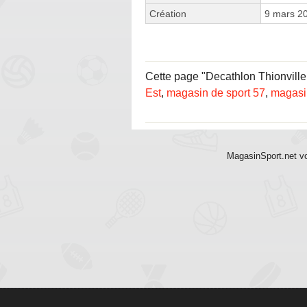
Création
9 mars 2
Cette page "Decathlon Thionville
Est
,
magasin de sport 57
,
magasin
MagasinSport.net vo