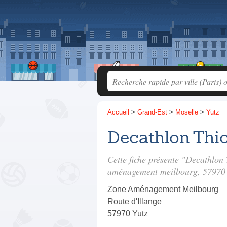
Accueil
>
Grand-Est
>
Moselle
>
Yutz
Decathlon Thio
Cette fiche présente "Decathlon 
aménagement meilbourg
, 57970
Zone Aménagement Meilbourg
Route d'Illange
57970 Yutz