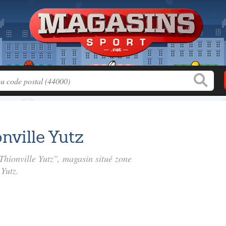
nville Yutz
Thionville Yutz", magasin situé
zone
 Yutz.