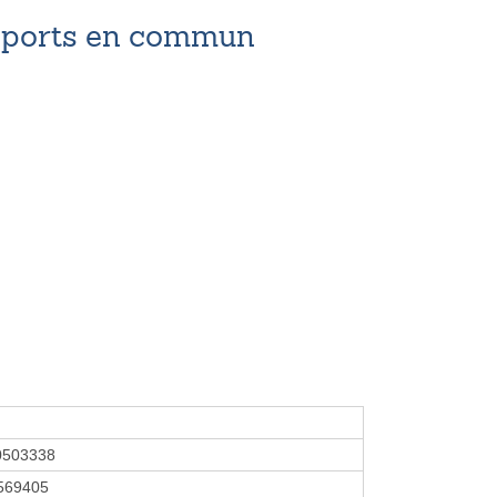
nsports en commun
0503338
569405