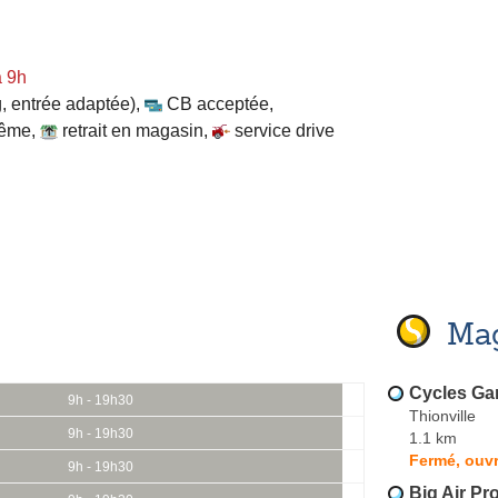
à 9h
, entrée adaptée)
,
CB acceptée
,
même
,
retrait en magasin
,
service drive
Mag
Cycles Gar
9h - 19h30
Thionville
9h - 19h30
1.1 km
Fermé, ouvr
9h - 19h30
Big Air Pr