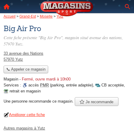
Accueil
>
Grand-Est
>
Moselle
>
Yutz
Big Air Pro
Cette fiche présente "Big Air Pro", magasin situé
avenue des nations
,
57970 Yutz.
33 avenue des Nations
57970 Yutz
📞 Appeler ce magasin
Magasin
-
Fermé, ouvre mardi à 10h00
Services :
accès
PMR
(parking, entrée adaptée)
,
CB acceptée
,
retrait en magasin
Une personne
recommande
ce magasin.
Je recommande
Améliorer cette fiche
Autres magasins à Yutz