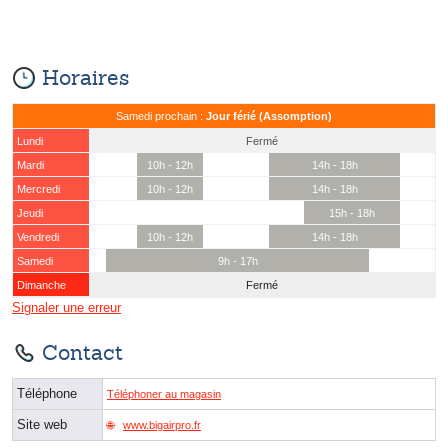
Horaires
Samedi prochain :
Jour férié (Assomption)
Lundi
Fermé
Mardi
10h - 12h
14h - 18h
Mercredi
10h - 12h
14h - 18h
Jeudi
15h - 18h
Vendredi
10h - 12h
14h - 18h
Samedi
9h - 17h
Dimanche
Fermé
Signaler une erreur
Contact
Téléphone
Téléphoner au magasin
Site web
www.bigairpro.fr