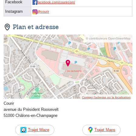
Facebook
facebook.com/courircom/
Instagram
@courir
Plan et adresse
© contributeurs OpenStreetMap
Corriger l’adresse ou la localisation
Courir
avenue du Président Roosevelt
51000 Châlons-en-Champagne
Trajet Waze
Trajet Maps