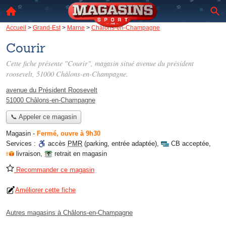
Accueil
>
Grand-Est
>
Marne
>
Châlons-en-Champagne
Courir
Cette fiche présente "Courir", magasin situé
avenue du président
roosevelt
, 51000 Châlons-en-Champagne.
avenue du Président Roosevelt
51000 Châlons-en-Champagne
📞 Appeler ce magasin
Magasin
-
Fermé, ouvre à 9h30
Services :
accès
PMR
(parking, entrée adaptée)
,
CB acceptée
,
livraison
,
retrait en magasin
Recommander ce magasin
Améliorer cette fiche
Autres magasins à Châlons-en-Champagne