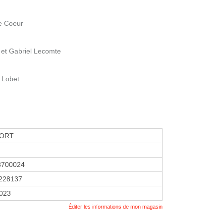
e Coeur
 et Gabriel Lecomte
s Lobet
PORT
3700024
228137
2023
Éditer les informations de mon magasin