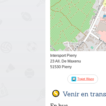
Intersport Pierry
23 All. De Maxenu
51530 Pierry
Trajet Waze
Venir en tra
En bus