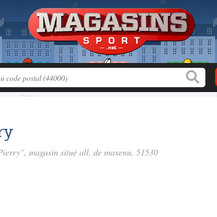
ry
 Pierry", magasin situé
all. de maxenu
, 51530