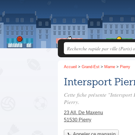
Accueil
>
Grand-Est
>
Marne
>
Pierry
Intersport Pier
Cette fiche présente "Intersport
Pierry.
23 All. De Maxenu
51530 Pierry
📞 Appeler ce magasin