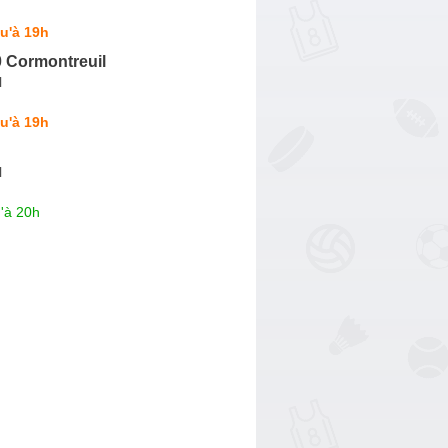
u'à 19h
0 Cormontreuil
l
u'à 19h
l
'à 20h