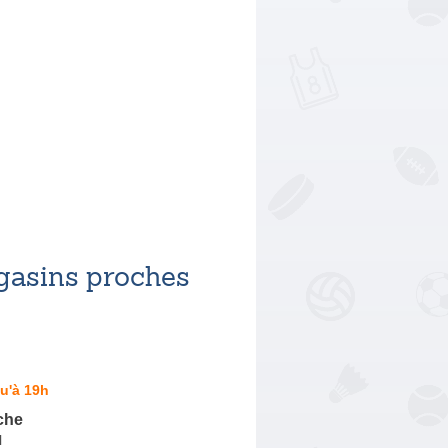
asins proches
u'à 19h
che
l