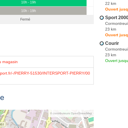
10h - 19h
22 km
Ouvert jusq
10h - 19h
Sport 200
Fermé
Cormontreui
23 km
Ouvert jusq
Courir
Cormontreui
23 km
Ouvert jusqu
u magasin
sport.fr/-/PIERRY-51530/INTERSPORT-PIERRY/00
se
© contributeurs OpenStreetMap