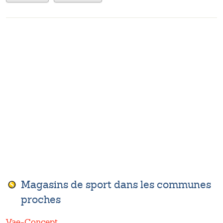
Magasins de sport dans les communes
proches
Vae-Concept