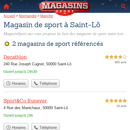
Accueil
>
Normandie
>
Manche
Magasin de sport à Saint-Lô
MagasinSport.net vous propose la liste des
magasins de sport saint-lois
.
2 magasins de sport référencés
Decathlon
4,0 étoiles sur 5
965 avis
240 Rue Joseph Cugnot, 50000 Saint-Lô
Ouvert jusqu'à 19h30
Horaires
Téléphone
Sport&Co Runever
5,0 étoiles sur 5
19 avis
4 Rue des Maréchaux, 50000 Saint-Lô
Ouvert jusqu'à 19h
Horaires
Téléphone