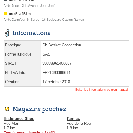
Arrêt Joxé - 7bis Avenue Jean Joxé
Ligne 5, à 158 m
Arrêt Carrefour St-Serge - 16 Boulevard Gaston Ramon
Informations
Enseigne
Db Basket Connection
Forme juridique
SAS
SIRET
39338961400057
N° TVA Intra.
FR21393389614
Création
17 octobre 2018
Éditer les informations de mon magasin
Magasins proches
Endurance Shop
Tarmac
Rue Mail
Rue de la Roe
1.7 km
1.8 km
Fermé, ouvre demain à 14h30