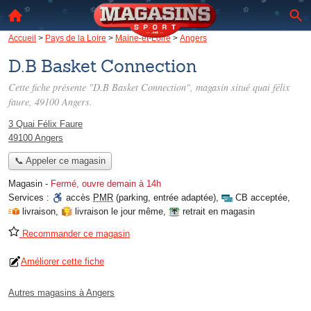
Accueil
>
Pays de la Loire
>
Maine-et-Loire
>
Angers
D.B Basket Connection
Cette fiche présente "D.B Basket Connection", magasin situé
quai félix
faure
, 49100 Angers.
3 Quai Félix Faure
49100 Angers
📞 Appeler ce magasin
Magasin
-
Fermé, ouvre demain à 14h
Services :
accès
PMR
(parking, entrée adaptée)
,
CB acceptée
,
livraison
,
livraison le jour même
,
retrait en magasin
Recommander ce magasin
Améliorer cette fiche
Autres magasins à Angers