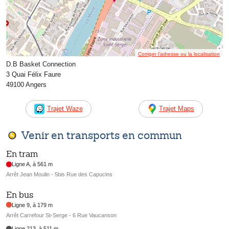
Corriger l’adresse ou la localisation
D.B Basket Connection
3 Quai Félix Faure
49100 Angers
Trajet Waze
Trajet Maps
Venir en transports en commun
En tram
Ligne A, à 561 m
Arrêt Jean Moulin - 5bis Rue des Capucins
En bus
Ligne 9, à 179 m
Arrêt Carrefour St-Serge - 6 Rue Vaucanson
Ligne 213, à 511 m