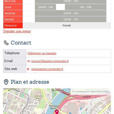
Mercredi
10h30 - 19h
Jeudi
10h30 - 13h
14h - 19h
Vendredi
10h30 - 19h
Samedi
10h30 - 19h
Dimanche
Fermé
Signaler une erreur
Contact
Téléphone
Téléphoner au magasin
Email
serviceⓐbasket-connection.fr
Site web
www.basket-connection.fr
Plan et adresse
© contributeurs OpenStreetMap