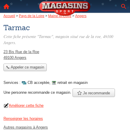
Accueil
>
Pays de la Loire
>
Maine-et-Loire
>
Angers
Tarmac
Cette fiche présente "Tarmac", magasin situé
rue de la roe
, 49100
Angers.
23 Bis Rue de la Roe
49100 Angers
📞 Appeler ce magasin
Services :
CB acceptée
,
retrait en magasin
Une personne
recommande
ce magasin.
Je recommande
Améliorer cette fiche
Renseigner les horaires
Autres magasins à Angers