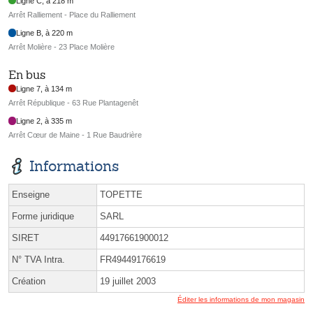
Ligne C, à 218 m
Arrêt Ralliement - Place du Ralliement
Ligne B, à 220 m
Arrêt Molière - 23 Place Molière
En bus
Ligne 7, à 134 m
Arrêt République - 63 Rue Plantagenêt
Ligne 2, à 335 m
Arrêt Cœur de Maine - 1 Rue Baudrière
Informations
Enseigne
TOPETTE
Forme juridique
SARL
SIRET
44917661900012
N° TVA Intra.
FR49449176619
Création
19 juillet 2003
Éditer les informations de mon magasin