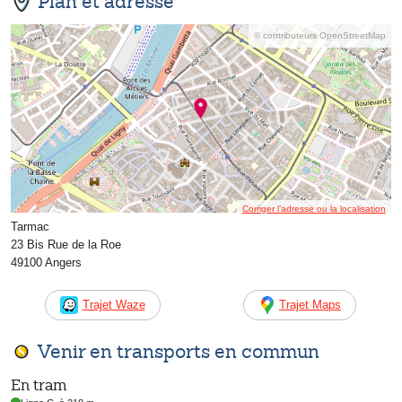
Plan et adresse
© contributeurs OpenStreetMap
Corriger l’adresse ou la localisation
Tarmac
23 Bis Rue de la Roe
49100 Angers
Trajet Waze
Trajet Maps
Venir en transports en commun
En tram