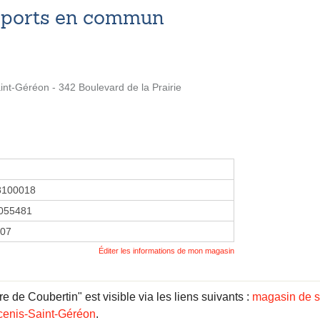
nsports en commun
int-Géréon - 342 Boulevard de la Prairie
8100018
055481
007
Éditer les informations de mon magasin
 de Coubertin" est visible via les liens suivants :
magasin de sp
cenis-Saint-Géréon
.