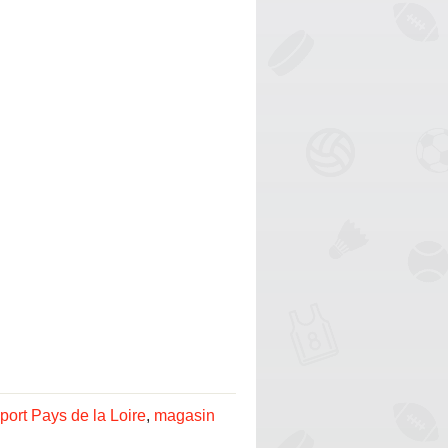
ort Pays de la Loire
,
magasin