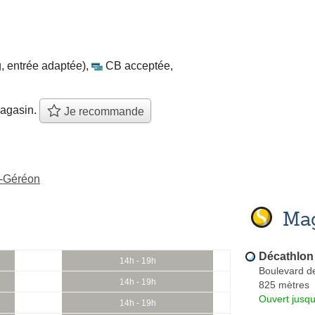
, entrée adaptée)
,
CB acceptée
,
agasin.
Je recommande
t-Géréon
Mag
Décathlon
14h - 19h
Boulevard de
14h - 19h
825 mètres
Ouvert jusq
14h - 19h