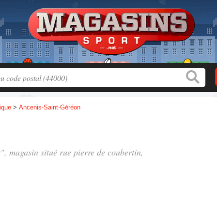
tique
>
Ancenis-Saint-Géréon
x", magasin situé
rue pierre de coubertin
,