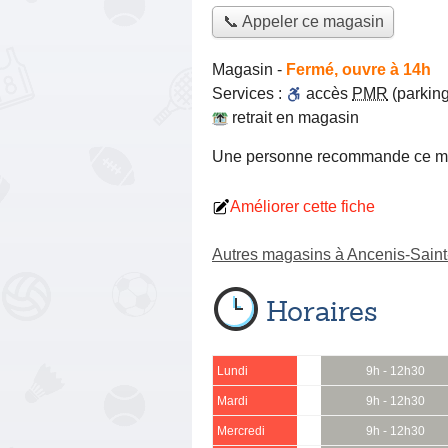
📞 Appeler ce magasin
Magasin
-
Fermé, ouvre à 14h
Services :
accès
PMR
(parking
retrait en magasin
Une personne
recommande
ce m
Améliorer cette fiche
Autres magasins à Ancenis-Sain
Horaires
Lundi
9h - 12h30
Mardi
9h - 12h30
Mercredi
9h - 12h30