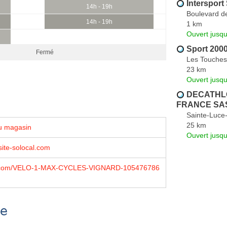
Intersport
14h - 19h
Boulevard de
14h - 19h
1 km
Ouvert jusqu
Sport 200
Fermé
Les Touches
23 km
Ouvert jusqu
DECATHLO
FRANCE SA
Sainte-Luce-
25 km
u magasin
Ouvert jusqu
ite-solocal.com
.com/VELO-1-MAX-CYCLES-VIGNARD-105476786
se