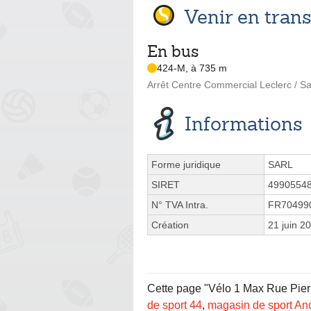
Venir en tra
En bus
424-M, à 735 m
Arrêt Centre Commercial Leclerc / Sa
Informations
Forme juridique
SARL
SIRET
4990554
N° TVA Intra.
FR70499
Création
21 juin 2
Cette page "Vélo 1 Max Rue Pierre
de sport 44
,
magasin de sport An