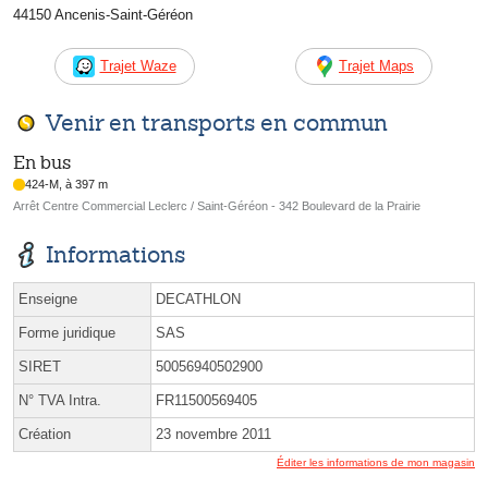
44150 Ancenis-Saint-Géréon
Trajet Waze
Trajet Maps
Venir en transports en commun
En bus
424-M, à 397 m
Arrêt Centre Commercial Leclerc / Saint-Géréon - 342 Boulevard de la Prairie
Informations
Enseigne
DECATHLON
Forme juridique
SAS
SIRET
50056940502900
N° TVA Intra.
FR11500569405
Création
23 novembre 2011
Éditer les informations de mon magasin