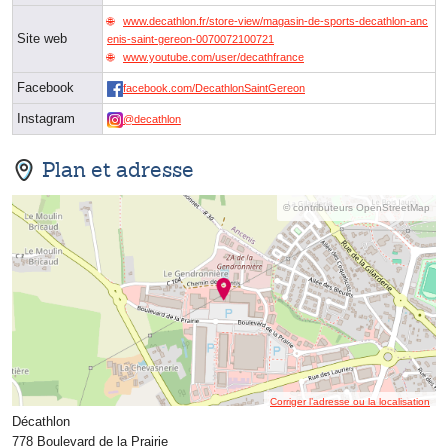
www.decathlon.fr/store-view/magasin-de-sports-decathlon-anc
Site web
enis-saint-gereon-0070072100721
www.youtube.com/user/decathfrance
Facebook
facebook.com/DecathlonSaintGereon
Instagram
@decathlon
Plan et adresse
© contributeurs OpenStreetMap
Corriger l’adresse ou la localisation
Décathlon
778 Boulevard de la Prairie