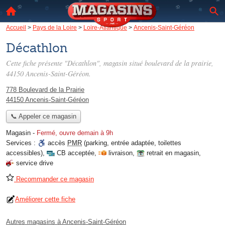
Accueil
>
Pays de la Loire
>
Loire-Atlantique
>
Ancenis-Saint-Géréon
Décathlon
Cette fiche présente "Décathlon", magasin situé
boulevard de la prairie
,
44150 Ancenis-Saint-Géréon.
778 Boulevard de la Prairie
44150 Ancenis-Saint-Géréon
📞 Appeler ce magasin
Magasin
-
Fermé, ouvre demain à 9h
Services :
accès
PMR
(parking, entrée adaptée, toilettes
accessibles)
,
CB acceptée
,
livraison
,
retrait en magasin
,
service drive
Recommander ce magasin
Améliorer cette fiche
Autres magasins à Ancenis-Saint-Géréon