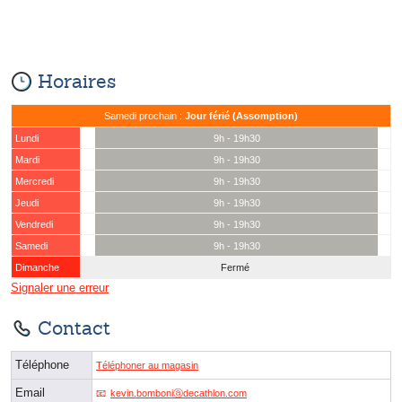
Horaires
Samedi prochain :
Jour férié (Assomption)
Lundi
9h - 19h30
Mardi
9h - 19h30
Mercredi
9h - 19h30
Jeudi
9h - 19h30
Vendredi
9h - 19h30
Samedi
9h - 19h30
Dimanche
Fermé
Signaler une erreur
Contact
Téléphone
Téléphoner au magasin
Email
kevin.bomboniⓐdecathlon.com