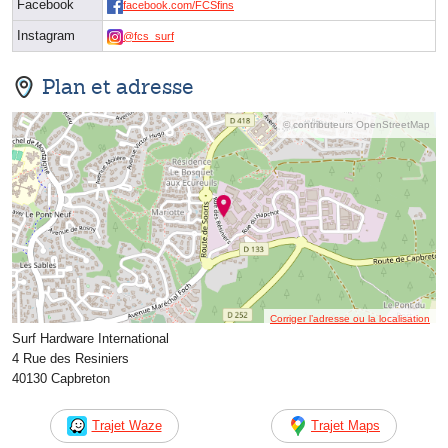
Facebook
facebook.com/FCSfins
Instagram
@fcs_surf
Plan et adresse
© contributeurs OpenStreetMap
Corriger l’adresse ou la localisation
Surf Hardware International
4 Rue des Resiniers
40130 Capbreton
Trajet Waze
Trajet Maps