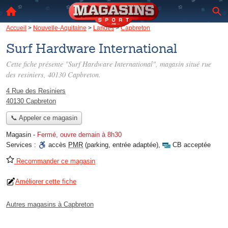
Accueil
>
Nouvelle-Aquitaine
>
Landes
>
Capbreton
Surf Hardware International
Cette fiche présente "Surf Hardware International", magasin situé
rue
des resiniers
, 40130 Capbreton.
4 Rue des Resiniers
40130 Capbreton
📞 Appeler ce magasin
Magasin
-
Fermé, ouvre demain à 8h30
Services :
accès
PMR
(parking, entrée adaptée)
,
CB acceptée
Recommander ce magasin
Améliorer cette fiche
Autres magasins à Capbreton