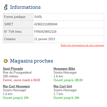
Informations
Forme juridique
SARL
SIRET
42965211800044
N° TVA Intra.
FR93429652118
Création
11 janvier 2013
Éditer les informations de mon magasin
Magasins proches
Spot Plongée
Hossegor Bike
Rue du Pourguedeuil
Soorts-Hossegor
290 mètres
1.6 km
Fermé, ouvre mardi à 9h30
Ouvert jusqu'à 18h30
Rip Curl Hossegor
Rip Curl Girl
Soorts-Hossegor
Soorts-Hossegor
1.6 km
1.7 km
Ouvert jusqu'à 19h
Ouvert jusqu'à 19h