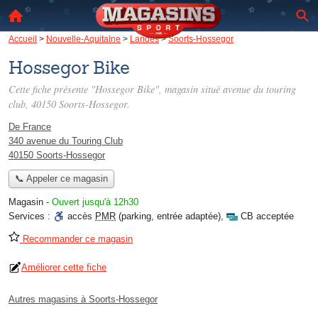
Accueil
>
Nouvelle-Aquitaine
>
Landes
>
Soorts-Hossegor
Hossegor Bike
Cette fiche présente "Hossegor Bike", magasin situé
avenue du touring
club
, 40150 Soorts-Hossegor.
De France
340 avenue du Touring Club
40150 Soorts-Hossegor
📞 Appeler ce magasin
Magasin
-
Ouvert jusqu'à 12h30
Services :
accès
PMR
(parking, entrée adaptée)
,
CB acceptée
Recommander ce magasin
Améliorer cette fiche
Autres magasins à Soorts-Hossegor