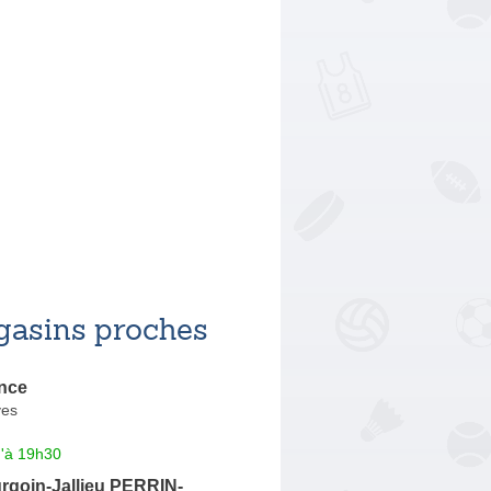
asins proches
ance
yes
u'à 19h30
goin-Jallieu PERRIN-