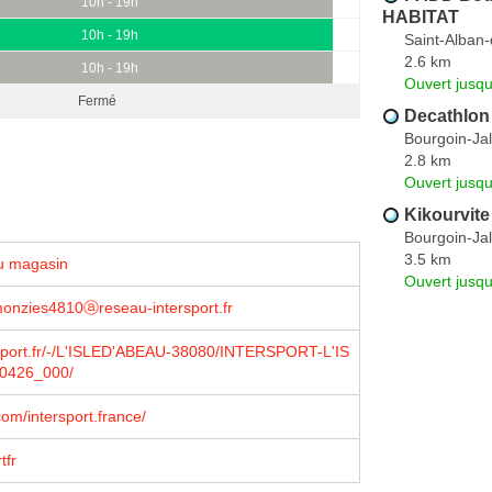
10h - 19h
HABITAT
10h - 19h
Saint-Alban
2.6 km
10h - 19h
Ouvert jusqu
Fermé
Decathlon
Bourgoin-Jal
2.8 km
Ouvert jusqu
Kikourvite
Bourgoin-Jal
3.5 km
u magasin
Ouvert jusqu
monzies4810ⓐreseau-intersport.fr
sport.fr/-/L'ISLED'ABEAU-38080/INTERSPORT-L'IS
0426_000/
om/intersport.france/
tfr