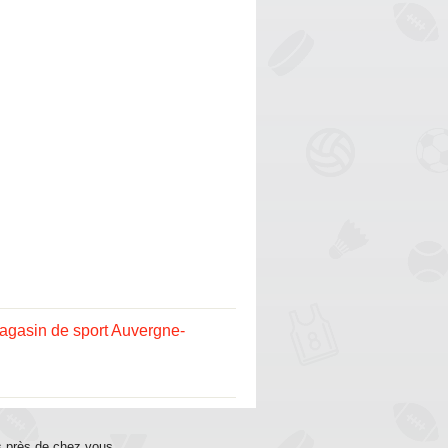
agasin de sport Auvergne-
s près de chez vous.