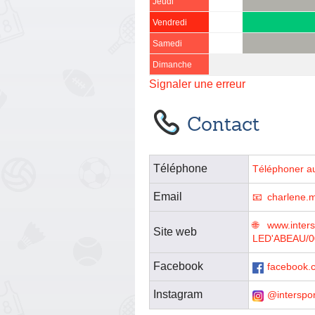
Jeudi
Vendredi
Samedi
Dimanche
Signaler une erreur
Contact
Téléphone
Téléphoner a
Email
charlene.
www.inter
Site web
LED'ABEAU/0
Facebook
facebook.c
Instagram
@interspor