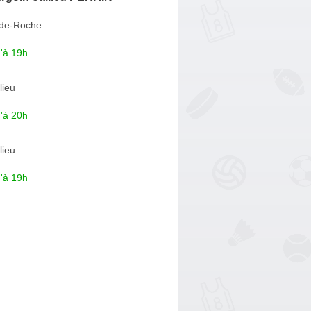
-de-Roche
'à 19h
lieu
'à 20h
lieu
'à 19h