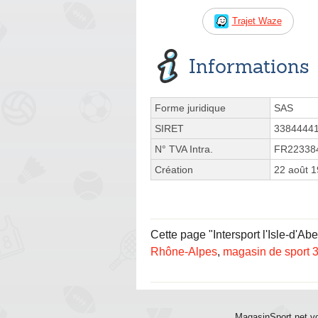
Trajet Waze
Informations
Forme juridique
SAS
SIRET
3384444
N° TVA Intra.
FR22338
Création
22 août 
Cette page "Intersport l'Isle-d'Ab
Rhône-Alpes
,
magasin de sport 
MagasinSport.net vo