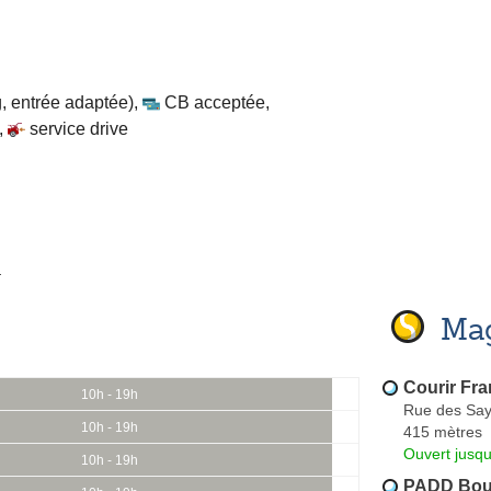
, entrée adaptée)
,
CB acceptée
,
,
service drive
u
Mag
Courir Fr
10h - 19h
Rue des Sa
10h - 19h
415 mètres
Ouvert jusq
10h - 19h
PADD Bour