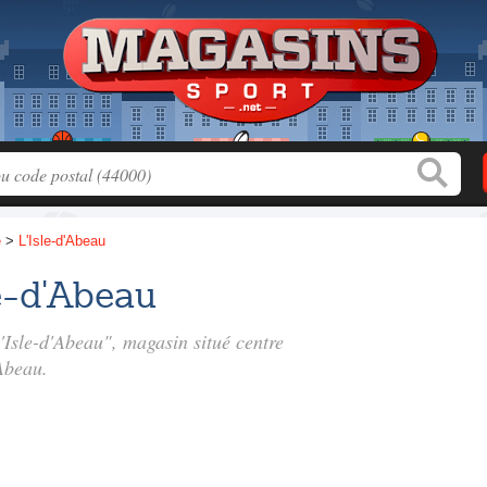
e
>
L'Isle-d'Abeau
le-d'Abeau
 l'Isle-d'Abeau", magasin situé
centre
Abeau.