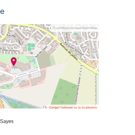
se
© contributeurs OpenStreetMap
Corriger l’adresse ou la localisation
 Sayes