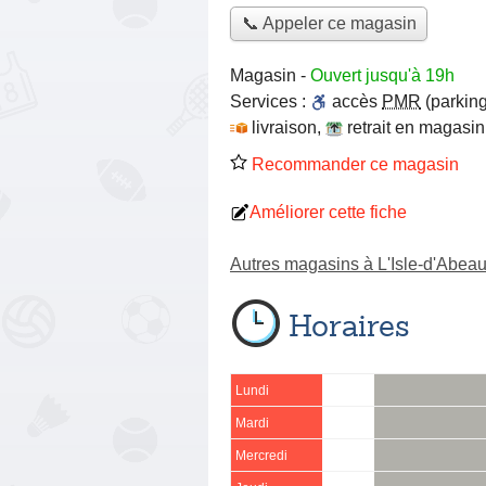
📞 Appeler ce magasin
Magasin
-
Ouvert jusqu'à 19h
Services :
accès
PMR
(parking
livraison
,
retrait en magasin
Recommander ce magasin
Améliorer cette fiche
Autres magasins à L'Isle-d'Abea
Horaires
Lundi
Mardi
Mercredi