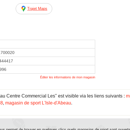
Trajet Maps
1700020
444417
1996
Éditer les informations de mon magasin
eau Centre Commercial Les" est visible via les liens suivants :
m
38
,
magasin de sport L'Isle-d'Abeau
.
us permet de trouver en quelques clics quels magasins de sport sont ouvert