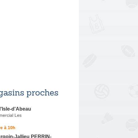
asins proches
l'Isle-d'Abeau
ercial Les
e à 10h
goin-Jallieu PERRIN-