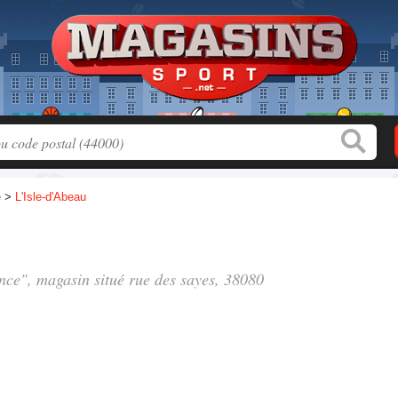
e
>
L'Isle-d'Abeau
ance", magasin situé
rue des sayes
, 38080