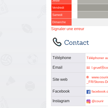
Jeudi
Vendredi
Samedi
Dimanche
Signaler une erreur
Contact
Téléphone
Téléphoner a
Email
l.gruelⓐco
www.courir
Site web
_FR/Stores-D
Facebook
facebook.c
Instagram
@courir