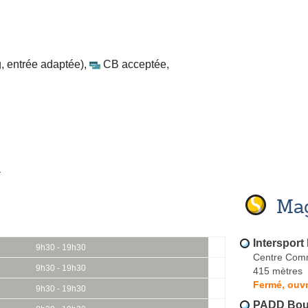
, entrée adaptée)
,
CB acceptée
,
u
Mag
Intersport 
9h30 - 19h30
Centre Comm
9h30 - 19h30
415 mètres
Fermé, ouvr
9h30 - 19h30
PADD Bour