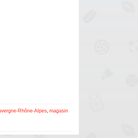
Auvergne-Rhône-Alpes
,
magasin