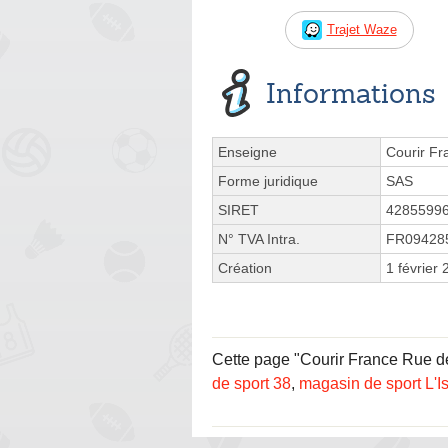
Trajet Waze
Informations
Enseigne
Courir Fr
Forme juridique
SAS
SIRET
4285599
N° TVA Intra.
FR09428
Création
1 février
Cette page "Courir France Rue des
de sport 38
,
magasin de sport L'I