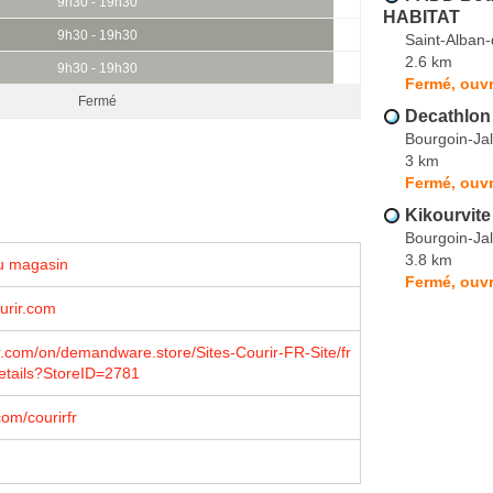
9h30 - 19h30
HABITAT
9h30 - 19h30
Saint-Alban
2.6 km
9h30 - 19h30
Fermé, ouvr
Fermé
Decathlon
Bourgoin-Jal
3 km
Fermé, ouvr
Kikourvite
Bourgoin-Jal
3.8 km
u magasin
Fermé, ouvr
urir.com
.com/on/demandware.store/Sites-Courir-FR-Site/fr
etails?StoreID=2781
om/courirfr