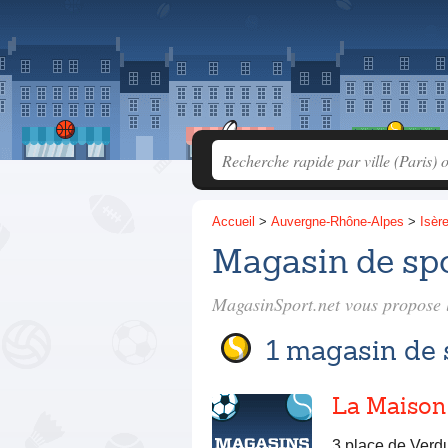
Accueil
>
Auvergne-Rhône-Alpes
>
Isèr
Magasin de spo
MagasinSport.net vous propose l
1 magasin de 
La Maison
3 place de Verd