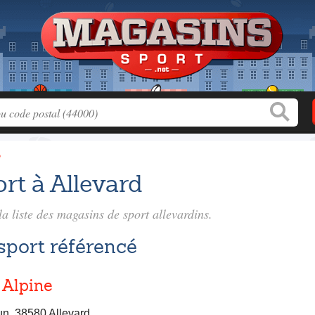
e
rt à Allevard
a liste des
magasins de sport allevardins
.
sport référencé
 Alpine
un, 38580 Allevard