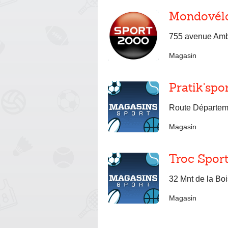
Mondovél
755 avenue Ambr
Magasin
Pratik'spo
Route Départem
Magasin
Troc Spor
32 Mnt de la Boi
Magasin